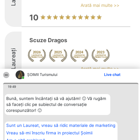
Arată mai multe >>
10
Scuze Dragos
Laureați
Arată mai multe >>
ȘOIMII Turismului
Live chat
8.1
19:49
Bună, suntem încântați să vă ajutăm! 🙂 Vă rugăm
Organizator Ranking
Plebiscyt
Contact
să faceți clic pe subiectul de conversație
BRIGHT SOLUTIONS BR SRL
Câștigătorii
Contact
corespunzător! 🙂
Aleea Timisul De Sus 2 Bl. A30
Lista Tuturor
Sc. A Et. 4 Ap. 13 Cod 061952
Laureaților
București
Reguli
Sunt un Laureat, vreau să ridic materiale de marketing
CUI 36737675
Statut
tel: +40 770 990 492
Politica de
Vreau să-mi înscriu firma in proiectul Șoimii
confidențialitate