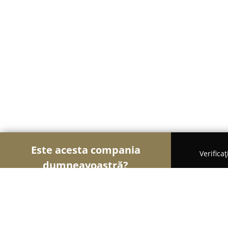
Este acesta compania
Verifica
dumneavoastră?
Șoimii Turismului
Hoteluri, Agenții de Turism, P