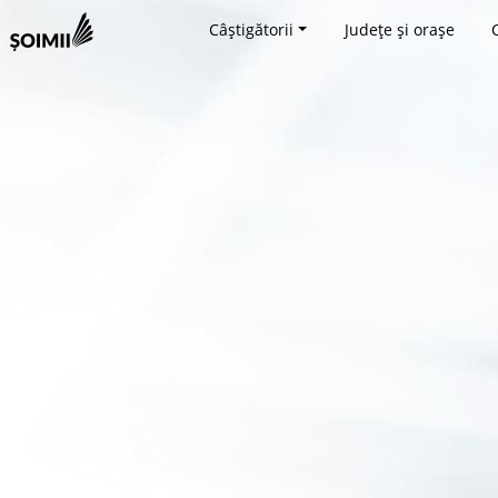
Câștigătorii
Județe și orașe