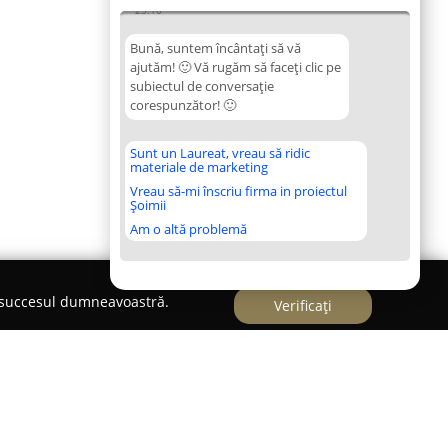
23:10
Bună, suntem încântați să vă
ajutăm! 🙂 Vă rugăm să faceți clic pe
subiectul de conversație
corespunzător! 🙂
Sunt un Laureat, vreau să ridic
materiale de marketing
Vreau să-mi înscriu firma in proiectul
Șoimii
Am o altă problemă
e succesul dumneavoastră.
Verificați