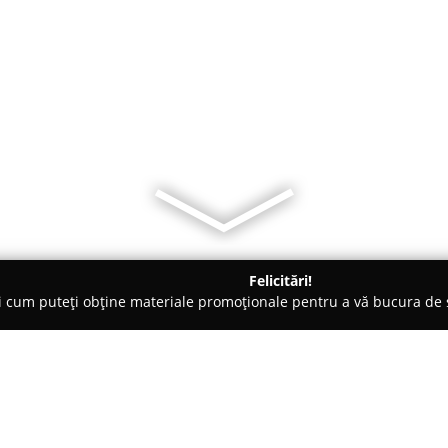
Felicitări!
ți cum puteți obține materiale promoționale pentru a vă bucura d
ensiuni - Braşov
Hotel Jasmine Brasov