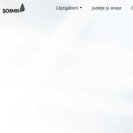
Câștigătorii
Județe și orașe