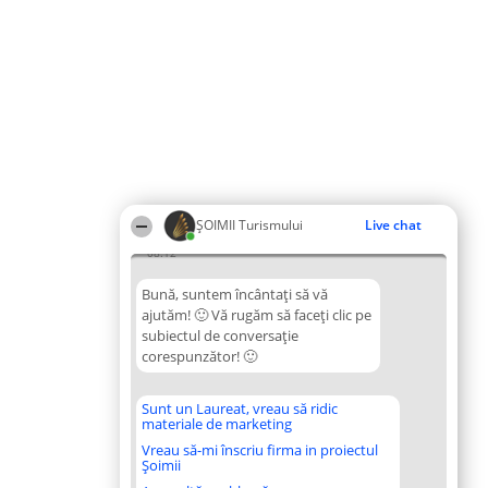
ȘOIMII Turismului
Live chat
08:12
Bună, suntem încântați să vă
ajutăm! 🙂 Vă rugăm să faceți clic pe
subiectul de conversație
corespunzător! 🙂
Sunt un Laureat, vreau să ridic
materiale de marketing
Vreau să-mi înscriu firma in proiectul
Șoimii