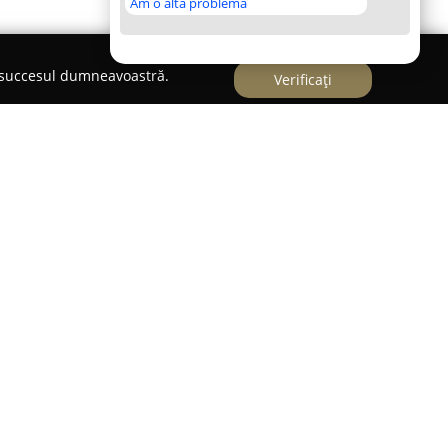
Am o altă problemă
e succesul dumneavoastră.
Verificați
este un hotel de patru stele situat central în
orică, aeroport și gara orașului, ceea ce oferă o
erne – de tip single, duble, executive și junior
, minibar, seif și televizor. Ferestrele de tip
deri deosebite către munți sau asupra orașului.
at la etajul 11, pune la dispoziție o selecție de