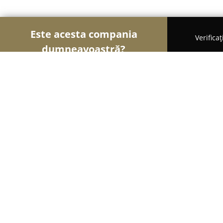
Este acesta compania
Verifica
dumneavoastră?
Șoimii Turismului
Hoteluri, Agenții de Turism, P
Golden Tulip Ana Tower Sibiu
8.7
(3026)
Sibiu, Sibiu