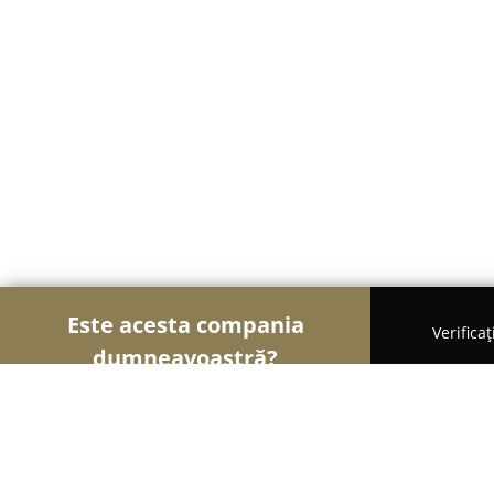
Este acesta compania
Verifica
dumneavoastră?
Șoimii Turismului
Hoteluri, Agenții de Turism, P