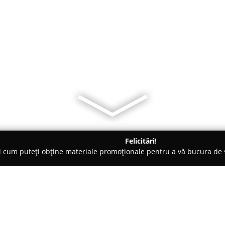
Felicitări!
ți cum puteți obține materiale promoționale pentru a vă bucura d
ensiuni - Arad
Pensiunea George`s