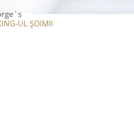
orge`s
ING-UL ȘOIMII