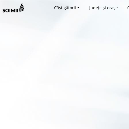
Câștigătorii
Județe și orașe