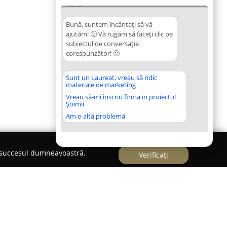
02:10
Bună, suntem încântați să vă
ajutăm! 🙂 Vă rugăm să faceți clic pe
subiectul de conversație
corespunzător! 🙂
Sunt un Laureat, vreau să ridic
materiale de marketing
Vreau să-mi înscriu firma in proiectul
Șoimii
Am o altă problemă
e succesul dumneavoastră.
Verificați