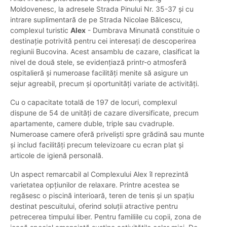
Moldovenesc, la adresele Strada Pinului Nr. 35-37 și cu
intrare suplimentară de pe Strada Nicolae Bălcescu,
complexul turistic
Alex
- Dumbrava Minunată constituie o
destinație potrivită pentru cei interesați de descoperirea
regiunii Bucovina. Acest ansamblu de cazare, clasificat la
nivel de două stele, se evidențiază printr-o atmosferă
ospitalieră și numeroase facilități menite să asigure un
sejur agreabil, precum și oportunități variate de activități.
Cu o capacitate totală de 197 de locuri, complexul
dispune de 54 de unități de cazare diversificate, precum
apartamente, camere duble, triple sau cvadruple.
Numeroase camere oferă priveliști spre grădină sau munte
și includ facilități precum televizoare cu ecran plat și
articole de igienă personală.
Un aspect remarcabil al Complexului Alex îl reprezintă
varietatea opțiunilor de relaxare. Printre acestea se
regăsesc o piscină interioară, teren de tenis și un spațiu
destinat pescuitului, oferind soluții atractive pentru
petrecerea timpului liber. Pentru familiile cu copii, zona de