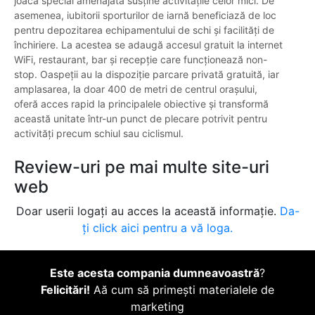
joacă special amenajată susține activitățile celor mici. De
asemenea, iubitorii sporturilor de iarnă beneficiază de loc
pentru depozitarea echipamentului de schi și facilități de
închiriere. La acestea se adaugă accesul gratuit la internet
WiFi, restaurant, bar și recepție care funcționează non-
stop. Oaspeții au la dispoziție parcare privată gratuită, iar
amplasarea, la doar 400 de metri de centrul orașului,
oferă acces rapid la principalele obiective și transformă
această unitate într-un punct de plecare potrivit pentru
activități precum schiul sau ciclismul.
Review-uri pe mai multe site-uri
web
Doar userii logați au acces la această informație.
Da-
ți click aici pentru a vă loga.
Este acesta compania dumneavoastră
?
Felicitări!
Aă cum să primești materialele de
marketing