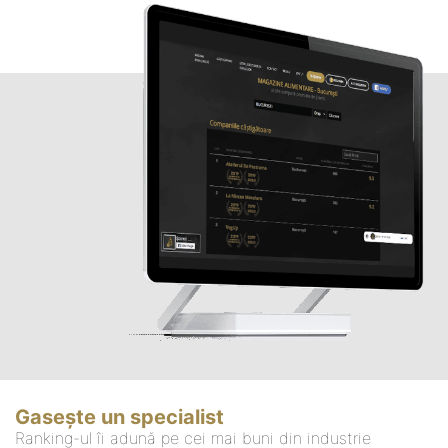
Gasește un specialist
Ranking-ul îi adună pe cei mai buni din industrie