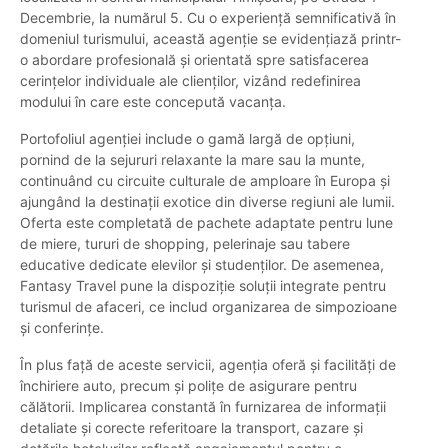
Decembrie, la numărul 5. Cu o experiență semnificativă în
domeniul turismului, această agenție se evidențiază printr-
o abordare profesională și orientată spre satisfacerea
cerințelor individuale ale clienților, vizând redefinirea
modului în care este concepută vacanța.
Portofoliul agenției include o gamă largă de opțiuni,
pornind de la sejururi relaxante la mare sau la munte,
continuând cu circuite culturale de amploare în Europa și
ajungând la destinații exotice din diverse regiuni ale lumii.
Oferta este completată de pachete adaptate pentru lune
de miere, tururi de shopping, pelerinaje sau tabere
educative dedicate elevilor și studenților. De asemenea,
Fantasy Travel pune la dispoziție soluții integrate pentru
turismul de afaceri, ce includ organizarea de simpozioane
și conferințe.
În plus față de aceste servicii, agenția oferă și facilități de
închiriere auto, precum și polițe de asigurare pentru
călătorii. Implicarea constantă în furnizarea de informații
detaliate și corecte referitoare la transport, cazare și