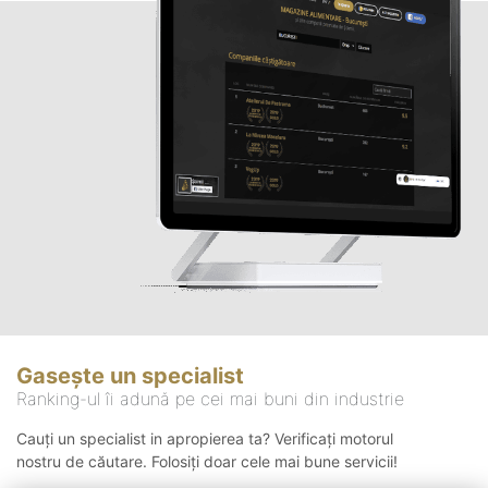
Gasește un specialist
Ranking-ul îi adună pe cei mai buni din industrie
Cauți un specialist in apropierea ta? Verificați motorul
nostru de căutare. Folosiți doar cele mai bune servicii!