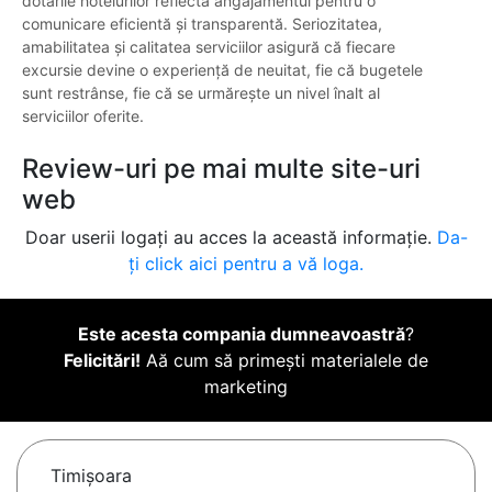
dotările hotelurilor reflectă angajamentul pentru o
comunicare eficientă și transparentă. Seriozitatea,
amabilitatea și calitatea serviciilor asigură că fiecare
excursie devine o experiență de neuitat, fie că bugetele
sunt restrânse, fie că se urmărește un nivel înalt al
serviciilor oferite.
Review-uri pe mai multe site-uri
web
Doar userii logați au acces la această informație.
Da-
ți click aici pentru a vă loga.
Este acesta compania dumneavoastră
?
Felicitări!
Aă cum să primești materialele de
marketing
Timişoara