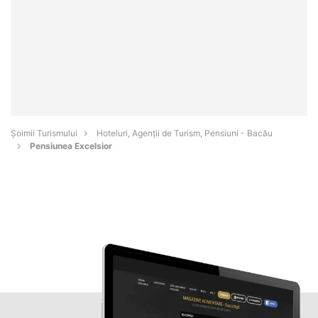
Șoimii Turismului
Hoteluri, Agenții de Turism, Pensiuni - Bacău
Pensiunea Excelsior