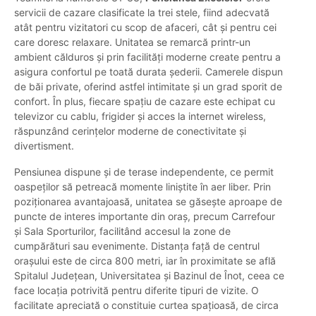
servicii de cazare clasificate la trei stele, fiind adecvată
atât pentru vizitatori cu scop de afaceri, cât și pentru cei
care doresc relaxare. Unitatea se remarcă printr-un
ambient călduros și prin facilități moderne create pentru a
asigura confortul pe toată durata șederii. Camerele dispun
de băi private, oferind astfel intimitate și un grad sporit de
confort. În plus, fiecare spațiu de cazare este echipat cu
televizor cu cablu, frigider și acces la internet wireless,
răspunzând cerințelor moderne de conectivitate și
divertisment.
Pensiunea dispune și de terase independente, ce permit
oaspeților să petreacă momente liniștite în aer liber. Prin
poziționarea avantajoasă, unitatea se găsește aproape de
puncte de interes importante din oraș, precum Carrefour
și Sala Sporturilor, facilitând accesul la zone de
cumpărături sau evenimente. Distanța față de centrul
orașului este de circa 800 metri, iar în proximitate se află
Spitalul Județean, Universitatea și Bazinul de Înot, ceea ce
face locația potrivită pentru diferite tipuri de vizite. O
facilitate apreciată o constituie curtea spațioasă, de circa