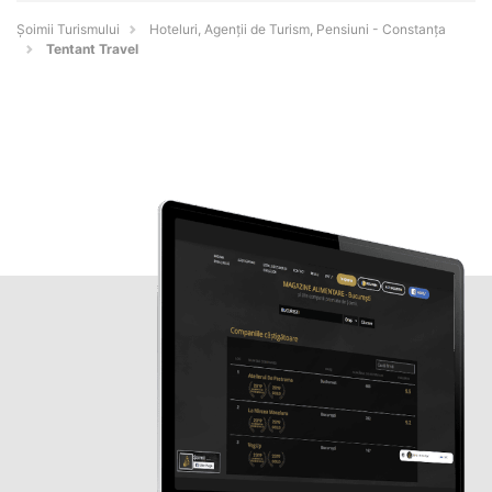
Șoimii Turismului
Hoteluri, Agenții de Turism, Pensiuni - Constanţa
Tentant Travel