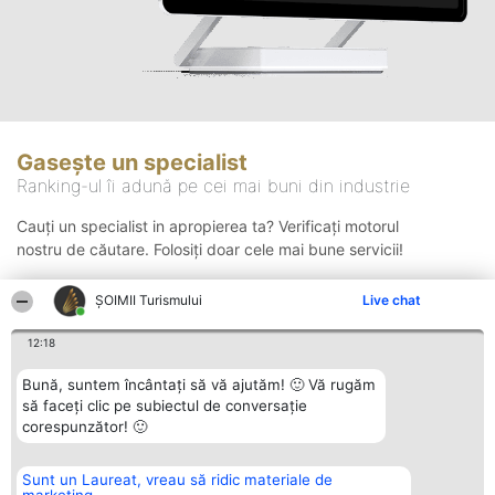
Gasește un specialist
Ranking-ul îi adună pe cei mai buni din industrie
Cauți un specialist in apropierea ta? Verificați motorul
nostru de căutare. Folosiți doar cele mai bune servicii!
ȘOIMII Turismului
Live chat
Căutare
12:18
Bună, suntem încântați să vă ajutăm! 🙂 Vă rugăm
să faceți clic pe subiectul de conversație
corespunzător! 🙂
Sunt un Laureat, vreau să ridic materiale de
Organizator Ranking
Plebiscyt
Contact