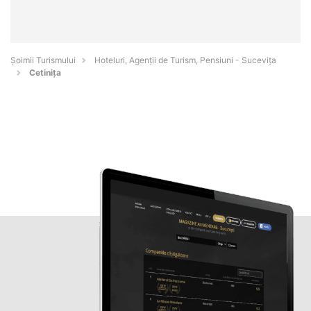
Șoimii Turismului
Hoteluri, Agenții de Turism, Pensiuni - Suceviţa
Cetinița