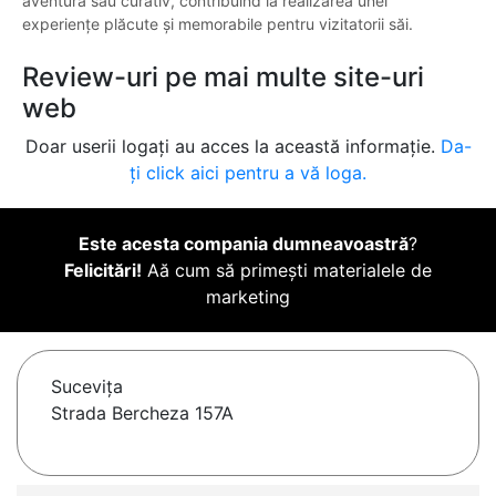
aventură sau curativ, contribuind la realizarea unei
experiențe plăcute și memorabile pentru vizitatorii săi.
Review-uri pe mai multe site-uri
web
Doar userii logați au acces la această informație.
Da-
ți click aici pentru a vă loga.
Este acesta compania dumneavoastră
?
Felicitări!
Aă cum să primești materialele de
marketing
Suceviţa
Strada Bercheza 157A