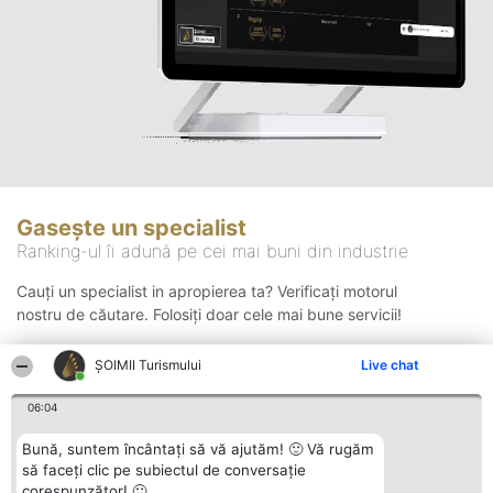
Gasește un specialist
Ranking-ul îi adună pe cei mai buni din industrie
Cauți un specialist in apropierea ta? Verificați motorul
nostru de căutare. Folosiți doar cele mai bune servicii!
ȘOIMII Turismului
Live chat
Căutare
06:04
Bună, suntem încântați să vă ajutăm! 🙂 Vă rugăm
să faceți clic pe subiectul de conversație
corespunzător! 🙂