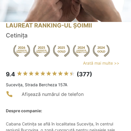
LAUREAT RANKING-UL ȘOIMII
Cetinița
Arată mai multe >>
9.4
(377)
Suceviţa, Strada Bercheza 157A
Afișează numărul de telefon
Despre companie:
Cabana Cetinița se află în localitatea Sucevița, în centrul
regiunii Bucovina, o zonă cunoscută pentru peisajele sale