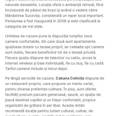
naturale deosebite. Locația oferă o ambianță retrasă, fiind
înconjurată de păduri de brazi și având o vedere către
Mănăstirea Sucevița, considerată un reper local important.
Pensiunea a fost inaugurată în 2008 și este clasificată la
categoria de trei stele.
Unitatea de cazare pune la dispoziția turiștilor zece
camere confortabile, din care două sunt apartamente
spațioase dotate cu terase proprii, iar celelalte opt camere
sunt duble, fiecare beneficiind tot de o terasă privată.
Fiecare spațiu dispune de televizor cu cablu, acces la
internet wireless și baie individuală, fie cu duș, fie cu cadă.
Tariful camerei include și micul dejun.
Pe lângă serviciile de cazare,
Cabana Cetinița
dispune de
un restaurant propriu, care propune un meniu variat,
pentru diverse preferințe culinare. În plus, sunt oferite
facilități precum parcare generoasă, saună, un spațiu de
joacă destinat copiilor și un foișor confortabil, propice
organizării de grătare în aer liber. Aceste dotări
recomandă locația pentru turism cultural, culinar, de