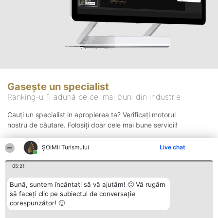
Gasește un specialist
Ranking-ul îi adună pe cei mai buni din industrie
Cauți un specialist in apropierea ta? Verificați motorul
nostru de căutare. Folosiți doar cele mai bune servicii!
ȘOIMII Turismului
Live chat
Căutare
05:21
Bună, suntem încântați să vă ajutăm! 🙂 Vă rugăm
să faceți clic pe subiectul de conversație
corespunzător! 🙂