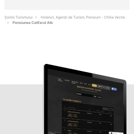
Șoimii Turismului
Hoteluri, Agenții de Turism, Pensiuni - Chilia Veche
Pensiunea Califarul Alb