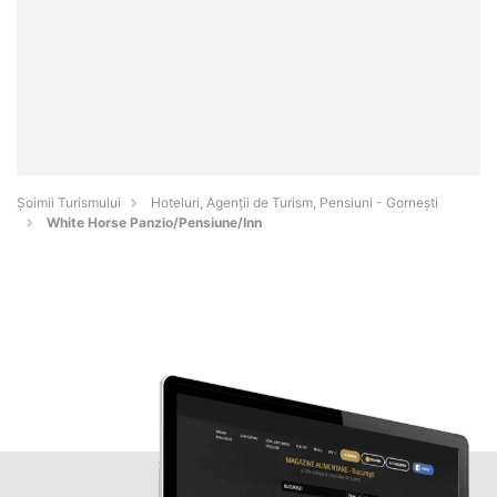
Șoimii Turismului
Hoteluri, Agenții de Turism, Pensiuni - Gorneşti
White Horse Panzio/Pensiune/Inn