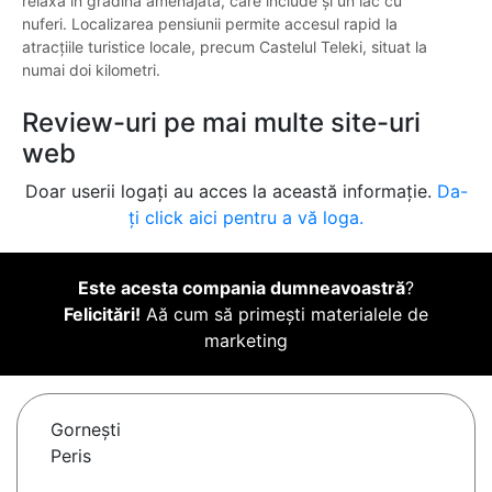
relaxa în grădina amenajată, care include și un lac cu
nuferi. Localizarea pensiunii permite accesul rapid la
atracțiile turistice locale, precum Castelul Teleki, situat la
numai doi kilometri.
Review-uri pe mai multe site-uri
web
Doar userii logați au acces la această informație.
Da-
ți click aici pentru a vă loga.
Este acesta compania dumneavoastră
?
Felicitări!
Aă cum să primești materialele de
marketing
Gorneşti
Peris