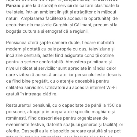
Panzio
pune la dispoziție servicii de cazare clasificate la
trei stele, într-un ambient liniștit și atrăgător din mijlocul
naturii. Amplasarea facilitează accesul la oportunități de
ecoturism din masivele Gurghiu și Călimani, precum și la
bogăția culturală și etnografică a regiunii.
Pensiunea oferă șapte camere duble, fiecare mobilată
modern și dotată cu baie proprie cu duș, televiziune și
încălzire centrală, astfel fiind asigurate condiții optime
pentru o ședere confortabilă. Atmosfera primitoare și
nivelul ridicat al serviciilor sunt apreciate în rândul celor
care vizitează această unitate, iar personalul este descris
ca fiind bine pregătit, cu o atenție deosebită pentru
calitatea serviciilor. Utilizatorii au acces la internet Wi-Fi
gratuit în întreaga clădire.
Restaurantul pensiunii, cu o capacitate de până la 150 de
persoane, atrage prin preparatele specific maghiare și
românești, fiind deseori ales pentru organizarea de
evenimente festive, datorită spațiului generos și facilităților
oferite. Oaspeții au la dispoziție parcare gratuită și se pot