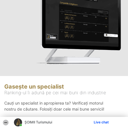
Gasește un specialist
Ranking-ul îi adună pe cei mai buni din industrie
Cauți un specialist in apropierea ta? Verificați motorul
nostru de căutare. Folosiți doar cele mai bune servicii!
ȘOIMII Turismului
Live chat
Căutare