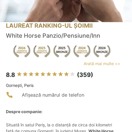
LAUREAT RANKING-UL ȘOIMII
White Horse Panzio/Pensiune/Inn
Arată mai multe >>
8.8
(359)
Gorneşti, Peris
Afișează numărul de telefon
Despre companie:
Situată în satul Periș, la o distanță de circa doi kilometri
față de comuna Gornești, în județul Mureș,
White Horse