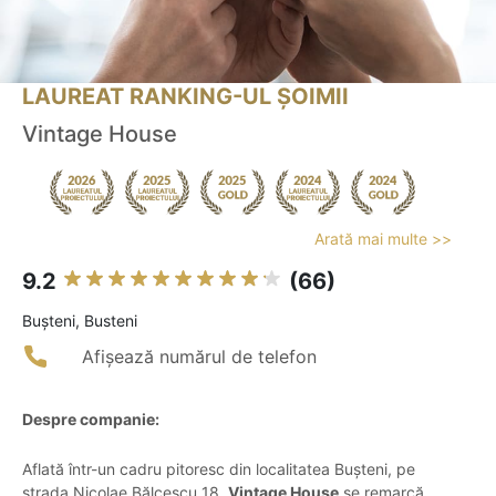
LAUREAT RANKING-UL ȘOIMII
Vintage House
Arată mai multe >>
9.2
(66)
Buşteni, Busteni
Afișează numărul de telefon
Despre companie:
Aflată într-un cadru pitoresc din localitatea Bușteni, pe
strada Nicolae Bălcescu 18,
Vintage House
se remarcă