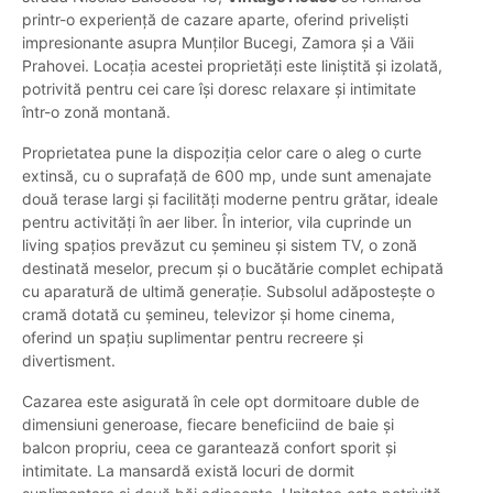
printr-o experiență de cazare aparte, oferind priveliști
impresionante asupra Munților Bucegi, Zamora și a Văii
Prahovei. Locația acestei proprietăți este liniștită și izolată,
potrivită pentru cei care își doresc relaxare și intimitate
într-o zonă montană.
Proprietatea pune la dispoziția celor care o aleg o curte
extinsă, cu o suprafață de 600 mp, unde sunt amenajate
două terase largi și facilități moderne pentru grătar, ideale
pentru activități în aer liber. În interior, vila cuprinde un
living spațios prevăzut cu șemineu și sistem TV, o zonă
destinată meselor, precum și o bucătărie complet echipată
cu aparatură de ultimă generație. Subsolul adăpostește o
cramă dotată cu șemineu, televizor și home cinema,
oferind un spațiu suplimentar pentru recreere și
divertisment.
Cazarea este asigurată în cele opt dormitoare duble de
dimensiuni generoase, fiecare beneficiind de baie și
balcon propriu, ceea ce garantează confort sporit și
intimitate. La mansardă există locuri de dormit