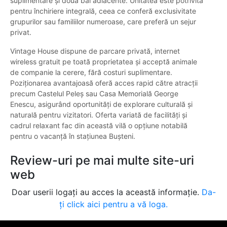
suplimentare și două băi adiacente. Unitatea este potrivită
pentru închiriere integrală, ceea ce conferă exclusivitate
grupurilor sau familiilor numeroase, care preferă un sejur
privat.
Vintage House dispune de parcare privată, internet
wireless gratuit pe toată proprietatea și acceptă animale
de companie la cerere, fără costuri suplimentare.
Poziționarea avantajoasă oferă acces rapid către atracții
precum Castelul Peleș sau Casa Memorială George
Enescu, asigurând oportunități de explorare culturală și
naturală pentru vizitatori. Oferta variată de facilități și
cadrul relaxant fac din această vilă o opțiune notabilă
pentru o vacanță în stațiunea Bușteni.
Review-uri pe mai multe site-uri
web
Doar userii logați au acces la această informație.
Da-
ți click aici pentru a vă loga.