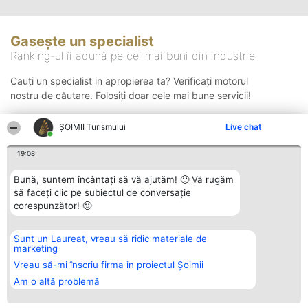
Gasește un specialist
Ranking-ul îi adună pe cei mai buni din industrie
Cauți un specialist in apropierea ta? Verificați motorul
nostru de căutare. Folosiți doar cele mai bune servicii!
ȘOIMII Turismului
Live chat
Căutare
19:08
Bună, suntem încântați să vă ajutăm! 🙂 Vă rugăm
să faceți clic pe subiectul de conversație
corespunzător! 🙂
Sunt un Laureat, vreau să ridic materiale de
Organizator Ranking
Plebiscyt
Contact
marketing
BRIGHT SOLUTIONS BR SRL
Câștigătorii
Contact
Aleea Timisul De Sus 2 Bl. A30
Lista Tuturor
Vreau să-mi înscriu firma in proiectul Șoimii
Sc. A Et. 4 Ap. 13 Cod 061952
Laureaților
Am o altă problemă
București
Reguli
CUI 36737675
Statut
tel: +40 770 990 492
Politica de