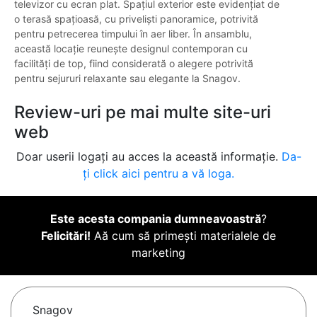
televizor cu ecran plat. Spațiul exterior este evidențiat de
o terasă spațioasă, cu priveliști panoramice, potrivită
pentru petrecerea timpului în aer liber. În ansamblu,
această locație reunește designul contemporan cu
facilități de top, fiind considerată o alegere potrivită
pentru sejururi relaxante sau elegante la Snagov.
Review-uri pe mai multe site-uri
web
Doar userii logați au acces la această informație.
Da-
ți click aici pentru a vă loga.
Este acesta compania dumneavoastră
?
Felicitări!
Aă cum să primești materialele de
marketing
Snagov