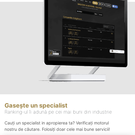
Gasește un specialist
Ranking-ul îi adună pe cei mai buni din industrie
Cauți un specialist in apropierea ta? Verificați motorul
nostru de căutare. Folosiți doar cele mai bune servicii!