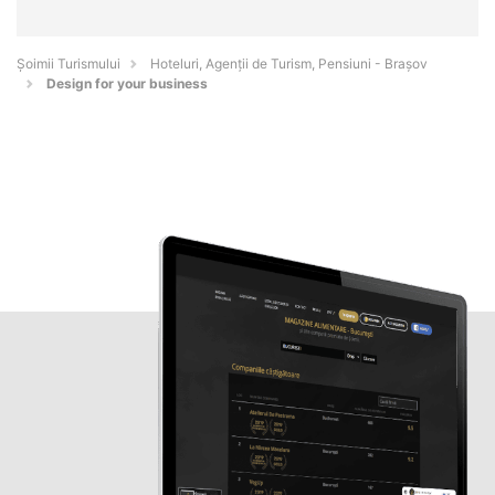
Șoimii Turismului
Hoteluri, Agenții de Turism, Pensiuni - Braşov
Design for your business