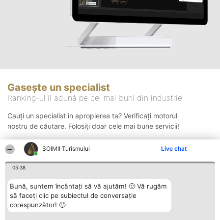
Gasește un specialist
Ranking-ul îi adună pe cei mai buni din industrie
Cauți un specialist in apropierea ta? Verificați motorul
nostru de căutare. Folosiți doar cele mai bune servicii!
ȘOIMII Turismului
Live chat
Căutare
05:38
Bună, suntem încântați să vă ajutăm! 🙂 Vă rugăm
să faceți clic pe subiectul de conversație
corespunzător! 🙂