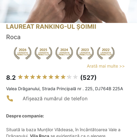
LAUREAT RANKING-UL ȘOIMII
Roca
Arată mai multe >>
8.2
(527)
Valea Drăganului, Strada Principală nr . 225, DJ764B 225A
Afișează numărul de telefon
Despre companie:
Situată la baza Munților Vlădeasa, în încântătoarea Vale a
Drăganului,
Vila Roca
se evidențiază ca o alegere