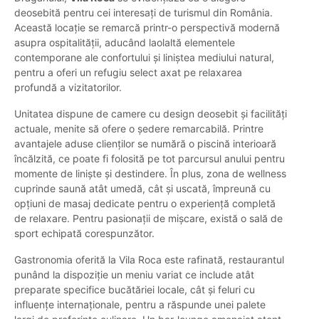
deosebită pentru cei interesați de turismul din România.
Această locație se remarcă printr-o perspectivă modernă
asupra ospitalității, aducând laolaltă elementele
contemporane ale confortului și liniștea mediului natural,
pentru a oferi un refugiu select axat pe relaxarea
profundă a vizitatorilor.
Unitatea dispune de camere cu design deosebit și facilități
actuale, menite să ofere o ședere remarcabilă. Printre
avantajele aduse clienților se numără o piscină interioară
încălzită, ce poate fi folosită pe tot parcursul anului pentru
momente de liniște și destindere. În plus, zona de wellness
cuprinde saună atât umedă, cât și uscată, împreună cu
opțiuni de masaj dedicate pentru o experiență completă
de relaxare. Pentru pasionații de mișcare, există o sală de
sport echipată corespunzător.
Gastronomia oferită la Vila Roca este rafinată, restaurantul
punând la dispoziție un meniu variat ce include atât
preparate specifice bucătăriei locale, cât și feluri cu
influențe internaționale, pentru a răspunde unei palete