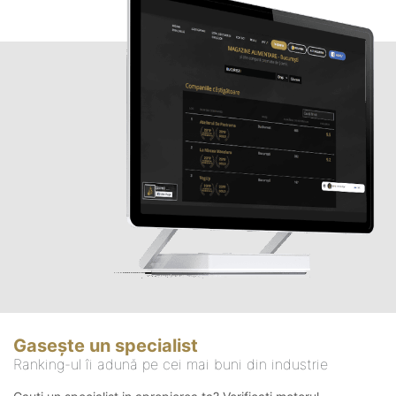
Gasește un specialist
Ranking-ul îi adună pe cei mai buni din industrie