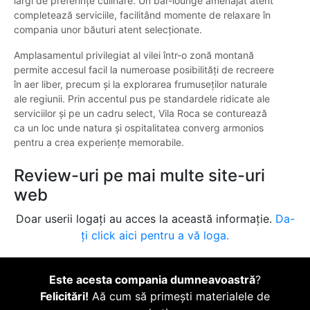
largi de preferințe culinare. Un bar-lounge amenajat atent
completează serviciile, facilitând momente de relaxare în
compania unor băuturi atent selecționate.
Amplasamentul privilegiat al vilei într-o zonă montană
permite accesul facil la numeroase posibilități de recreere
în aer liber, precum și la explorarea frumuseților naturale
ale regiunii. Prin accentul pus pe standardele ridicate ale
serviciilor și pe un cadru select, Vila Roca se conturează
ca un loc unde natura și ospitalitatea converg armonios
pentru a crea experiențe memorabile.
Review-uri pe mai multe site-uri
web
Doar userii logați au acces la această informație.
Da-
ți click aici pentru a vă loga.
Este acesta compania dumneavoastră
?
Felicitări!
Aă cum să primești materialele de