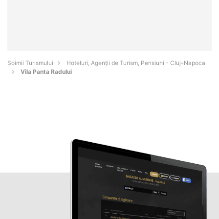
Șoimii Turismului
Hoteluri, Agenții de Turism, Pensiuni - Cluj-Napoca
Vila Panta Radului