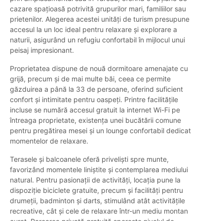
cazare spațioasă potrivită grupurilor mari, familiilor sau
prietenilor. Alegerea acestei unități de turism presupune
accesul la un loc ideal pentru relaxare și explorare a
naturii, asigurând un refugiu confortabil în mijlocul unui
peisaj impresionant.
Proprietatea dispune de nouă dormitoare amenajate cu
grijă, precum și de mai multe băi, ceea ce permite
găzduirea a până la 33 de persoane, oferind suficient
confort și intimitate pentru oaspeți. Printre facilitățile
incluse se numără accesul gratuit la internet Wi-Fi pe
întreaga proprietate, existența unei bucătării comune
pentru pregătirea mesei și un lounge confortabil dedicat
momentelor de relaxare.
Terasele și balcoanele oferă priveliști spre munte,
favorizând momentele liniștite și contemplarea mediului
natural. Pentru pasionații de activități, locația pune la
dispoziție biciclete gratuite, precum și facilități pentru
drumeții, badminton și darts, stimulând atât activitățile
recreative, cât și cele de relaxare într-un mediu montan