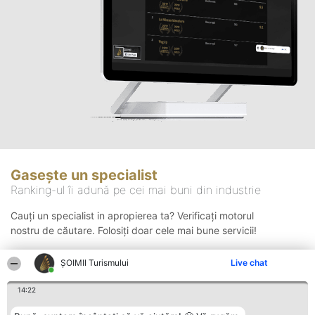
Gasește un specialist
Ranking-ul îi adună pe cei mai buni din industrie
Cauți un specialist in apropierea ta? Verificați motorul
nostru de căutare. Folosiți doar cele mai bune servicii!
ȘOIMII Turismului
Live chat
Căutare
14:22