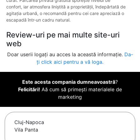
curat. Parcarea privată gratuită sporește nivelul de
confort, iar atmosfera liniștită a proprietății, îndepărtată de
agitația urbană, o recomandă pentru cei care apreciază o
escapadă într-un cadru natural.
Review-uri pe mai multe site-uri
web
Doar userii logați au acces la această informație.
Da-
ți click aici pentru a vă loga.
Este acesta compania dumneavoastră
?
Felicitări!
Aă cum să primești materialele de
marketing
Cluj-Napoca
Vila Panta