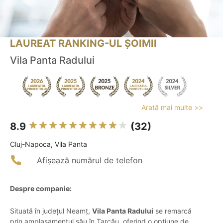
LAUREAT RANKING-UL ȘOIMII
Vila Panta Radului
Arată mai multe >>
8.9
(32)
Cluj-Napoca, Vila Panta
Afișează numărul de telefon
Despre companie:
Situată în județul Neamț,
Vila Panta Radului
se remarcă
prin amplasamentul său în Tarcău, oferind o opțiune de