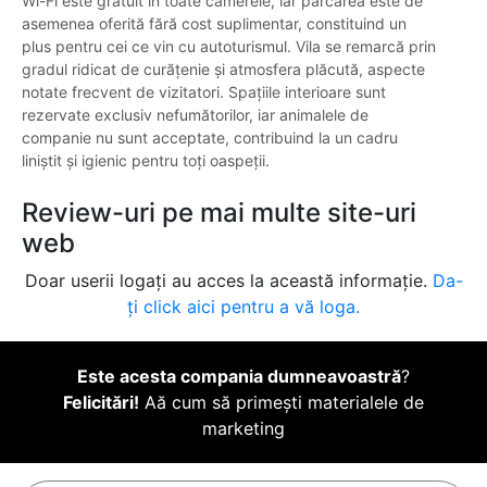
Wi-Fi este gratuit în toate camerele, iar parcarea este de
asemenea oferită fără cost suplimentar, constituind un
plus pentru cei ce vin cu autoturismul. Vila se remarcă prin
gradul ridicat de curățenie și atmosfera plăcută, aspecte
notate frecvent de vizitatori. Spațiile interioare sunt
rezervate exclusiv nefumătorilor, iar animalele de
companie nu sunt acceptate, contribuind la un cadru
liniștit și igienic pentru toți oaspeții.
Review-uri pe mai multe site-uri
web
Doar userii logați au acces la această informație.
Da-
ți click aici pentru a vă loga.
Este acesta compania dumneavoastră
?
Felicitări!
Aă cum să primești materialele de
marketing