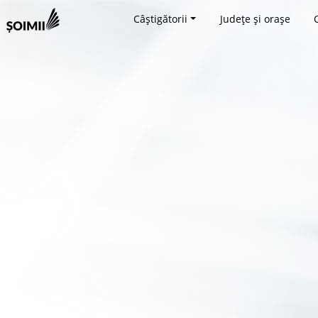
Câștigătorii
Județe și orașe