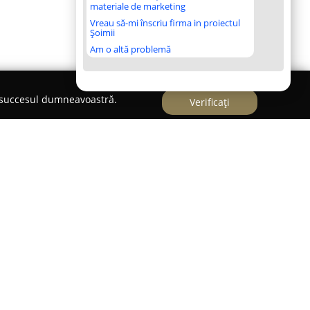
materiale de marketing
Vreau să-mi înscriu firma in proiectul
Șoimii
Am o altă problemă
e succesul dumneavoastră.
Verificați
ețul Argeș,
Vila Domneasca
se remarcă drept o
soanele interesate de un refugiu relaxant și
 locale. Pensiunea oferă o combinație armonioasă
și specificul rural al zonei, creând astfel un cadru
tatea pune la dispoziție camere spațioase și