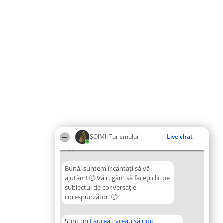
ȘOIMII Turismului
Live chat
09:53
Bună, suntem încântați să vă
ajutăm! 🙂 Vă rugăm să faceți clic pe
subiectul de conversație
corespunzător! 🙂
Sunt un Laureat, vreau să ridic