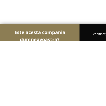
Este acesta compania
Verifica
dumneavoastră?
Șoimii Turismului
Hoteluri, Agenții de Turism, P
Vila Domneasca