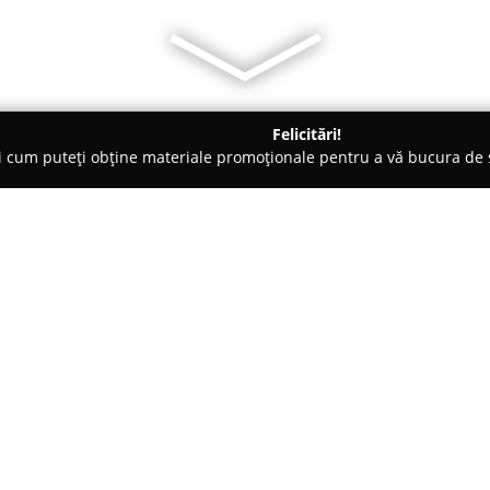
Felicitări!
ți cum puteți obține materiale promoționale pentru a vă bucura d
ensiuni - Corbi
Vila Domneasca
Despre companie:
Aflată în comuna Corbi din jud
destinație potrivită pentru per
confortabil în mijlocul naturii
între facilitatile contemporane 
Arată mai multe >>
primitor pentru vizitatori. Uni