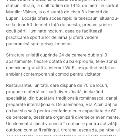
stațiunii Straja, la o altitudine de 1445 de metri, în cadrul
Munților Vâlcan, la o distanță de circa 8 kilometri de
Lupeni. Locația oferă acces rapid la telescaun, situându-
se la doar 50 de metri față de acesta, precum și între
două pârtii iluminate nocturn, ceea ce facilitează
practicarea sporturilor de iarnă și oferă vedere
panoramică spre peisajul montan.
Structura unității cuprinde 24 de camere duble și 3
apartamente, fiecare dotată cu baie proprie, televizor și
conexiune gratuită la internet Wi-Fi, asigurând astfel un
ambient contemporan și comod pentru vizitatori.
Restauranteul unității, care dispune de 70 de locuri,
propune o ofertă culinară diversificată, incluzând
specialități din bucătăria tradițională românească, dar și
preparate internaționale. De asemenea, Vila Alpin deține
un bar și o sală pentru conferințe cu o capacitate de 60
de persoane, destinată organizării diverselor evenimente.
Un element distinctiv constă în opțiunile pentru activități
outdoor, cum ar fi raftingul, tiroliana, escalada, paintballul