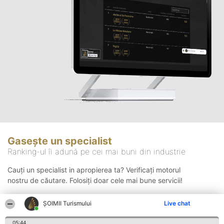
Gasește un specialist
Ranking-ul îi adună pe cei mai buni din industrie
Cauți un specialist in apropierea ta? Verificați motorul
nostru de căutare. Folosiți doar cele mai bune servicii!
ȘOIMII Turismului
Live chat
Căutare
05:44