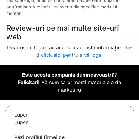
sau speologia, acestea completând experiența turiștilor,
prin îmbinarea relaxării cu aventurile specifice mediului
montan.
Review-uri pe mai multe site-uri
web
Doar userii logați au acces la această informație.
Da-
ți click aici pentru a vă loga.
Este acesta compania dumneavoastră
?
Felicitări!
Aă cum să primești materialele de
marketing
Lupeni
Lupeni
Vezi profilul firmei pe