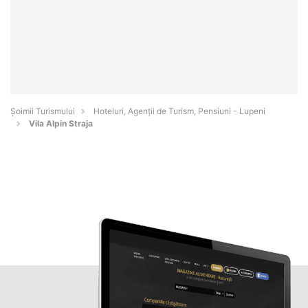
Șoimii Turismului
Hoteluri, Agenții de Turism, Pensiuni - Lupeni
Vila Alpin Straja