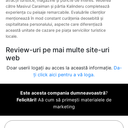
atracții turistice, magazine și puncte de interes. Vederea
către Masivul Caraiman și pârtia Kalinderu completează
experiența cu peisaje remarcabile. Evaluările clienților
menționează în mod constant curățenia deosebită și
ospitalitatea personalului, aspecte care diferențiază
această unitate de cazare pe piața serviciilor turistice
locale.
Review-uri pe mai multe site-uri
web
Doar userii logați au acces la această informație.
Da-
ți click aici pentru a vă loga.
Este acesta compania dumneavoastră
?
Felicitări!
Aă cum să primești materialele de
marketing