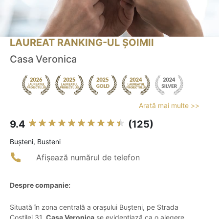
LAUREAT RANKING-UL ȘOIMII
Casa Veronica
Arată mai multe >>
9.4
(125)
Buşteni, Busteni
Afișează numărul de telefon
Despre companie:
Situată în zona centrală a orașului Bușteni, pe Strada
Coștilei 31,
Casa Veronica
se evidențiază ca o alegere