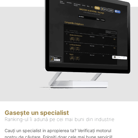
Gasește un specialist
Ranking-ul îi adună pe cei mai buni din industrie
Cauți un specialist in apropierea ta? Verificați motorul
nostru de căutare. Folosiți doar cele mai bune servicii!