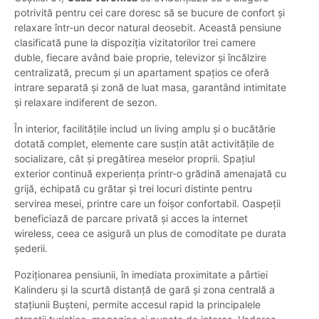
potrivită pentru cei care doresc să se bucure de confort și
relaxare într-un decor natural deosebit. Această pensiune
clasificată pune la dispoziția vizitatorilor trei camere
duble, fiecare având baie proprie, televizor și încălzire
centralizată, precum și un apartament spațios ce oferă
intrare separată și zonă de luat masa, garantând intimitate
și relaxare indiferent de sezon.
În interior, facilitățile includ un living amplu și o bucătărie
dotată complet, elemente care susțin atât activitățile de
socializare, cât și pregătirea meselor proprii. Spațiul
exterior continuă experiența printr-o grădină amenajată cu
grijă, echipată cu grătar și trei locuri distinte pentru
servirea mesei, printre care un foișor confortabil. Oaspeții
beneficiază de parcare privată și acces la internet
wireless, ceea ce asigură un plus de comoditate pe durata
șederii.
Poziționarea pensiunii, în imediata proximitate a pârtiei
Kalinderu și la scurtă distanță de gară și zona centrală a
stațiunii Bușteni, permite accesul rapid la principalele