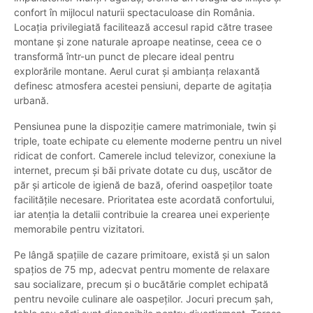
confort în mijlocul naturii spectaculoase din România.
Locația privilegiată facilitează accesul rapid către trasee
montane și zone naturale aproape neatinse, ceea ce o
transformă într-un punct de plecare ideal pentru
explorările montane. Aerul curat și ambianța relaxantă
definesc atmosfera acestei pensiuni, departe de agitația
urbană.
Pensiunea pune la dispoziție camere matrimoniale, twin și
triple, toate echipate cu elemente moderne pentru un nivel
ridicat de confort. Camerele includ televizor, conexiune la
internet, precum și băi private dotate cu duș, uscător de
păr și articole de igienă de bază, oferind oaspeților toate
facilitățile necesare. Prioritatea este acordată confortului,
iar atenția la detalii contribuie la crearea unei experiențe
memorabile pentru vizitatori.
Pe lângă spațiile de cazare primitoare, există și un salon
spațios de 75 mp, adecvat pentru momente de relaxare
sau socializare, precum și o bucătărie complet echipată
pentru nevoile culinare ale oaspeților. Jocuri precum șah,