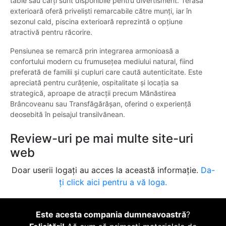
table sau cărți sunt disponibile pentru divertisment. Terasa
exterioară oferă priveliști remarcabile către munți, iar în
sezonul cald, piscina exterioară reprezintă o opțiune
atractivă pentru răcorire.
Pensiunea se remarcă prin integrarea armonioasă a
confortului modern cu frumusețea mediului natural, fiind
preferată de familii și cupluri care caută autenticitate. Este
apreciată pentru curățenie, ospitalitate și locația sa
strategică, aproape de atracții precum Mănăstirea
Brâncoveanu sau Transfăgărășan, oferind o experiență
deosebită în peisajul transilvănean.
Review-uri pe mai multe site-uri
web
Doar userii logați au acces la această informație.
Da-
ți click aici pentru a vă loga.
Este acesta compania dumneavoastră
?