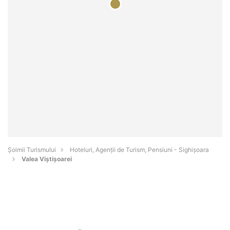
Șoimii Turismului
Hoteluri, Agenții de Turism, Pensiuni - Sighişoara
Valea Viștișoarei