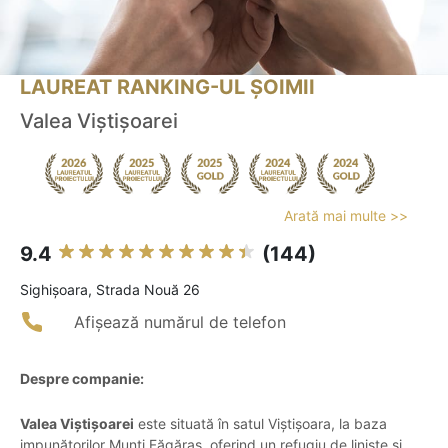
LAUREAT RANKING-UL ȘOIMII
Valea Viștișoarei
Arată mai multe >>
9.4
(144)
Sighişoara, Strada Nouă 26
Afișează numărul de telefon
Despre companie:
Valea Viștișoarei
este situată în satul Viștișoara, la baza
impunătorilor Munți Făgăraș, oferind un refugiu de liniște și