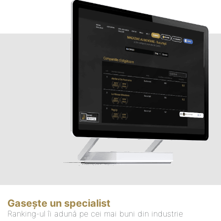
Gasește un specialist
Ranking-ul îi adună pe cei mai buni din industrie