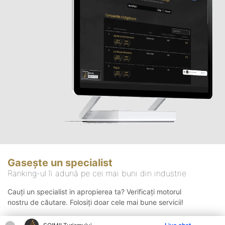
Gasește un specialist
Ranking-ul îi adună pe cei mai buni din industrie
Cauți un specialist in apropierea ta? Verificați motorul
nostru de căutare. Folosiți doar cele mai bune servicii!