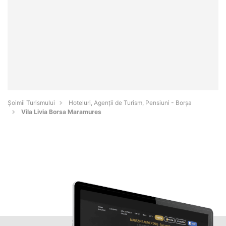
Șoimii Turismului
Hoteluri, Agenții de Turism, Pensiuni - Borşa
Vila Livia Borsa Maramures