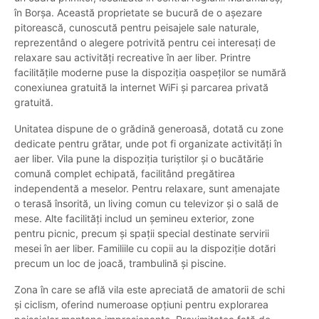
în Borșa. Această proprietate se bucură de o așezare
pitorească, cunoscută pentru peisajele sale naturale,
reprezentând o alegere potrivită pentru cei interesați de
relaxare sau activități recreative în aer liber. Printre
facilitățile moderne puse la dispoziția oaspeților se numără
conexiunea gratuită la internet WiFi și parcarea privată
gratuită.
Unitatea dispune de o grădină generoasă, dotată cu zone
dedicate pentru grătar, unde pot fi organizate activități în
aer liber. Vila pune la dispoziția turiștilor și o bucătărie
comună complet echipată, facilitând pregătirea
independentă a meselor. Pentru relaxare, sunt amenajate
o terasă însorită, un living comun cu televizor și o sală de
mese. Alte facilități includ un șemineu exterior, zone
pentru picnic, precum și spații special destinate servirii
mesei în aer liber. Familiile cu copii au la dispoziție dotări
precum un loc de joacă, trambulină și piscine.
Zona în care se află vila este apreciată de amatorii de schi
și ciclism, oferind numeroase opțiuni pentru explorarea