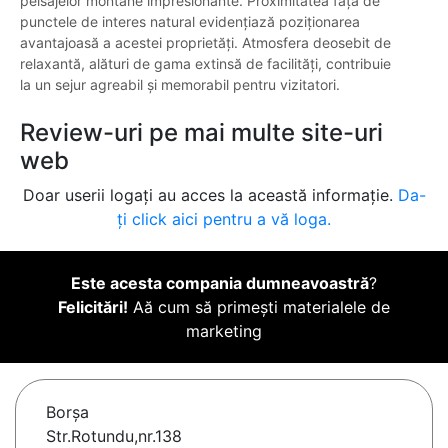
peisajelor montane impresionante. Proximitatea față de
punctele de interes natural evidențiază poziționarea
avantajoasă a acestei proprietăți. Atmosfera deosebit de
relaxantă, alături de gama extinsă de facilități, contribuie
la un sejur agreabil și memorabil pentru vizitatori.
Review-uri pe mai multe site-uri
web
Doar userii logați au acces la această informație.
Da-
ți click aici pentru a vă loga.
Este acesta compania dumneavoastră
?
Felicitări!
Aă cum să primești materialele de
marketing
Borşa
Str.Rotundu,nr.138