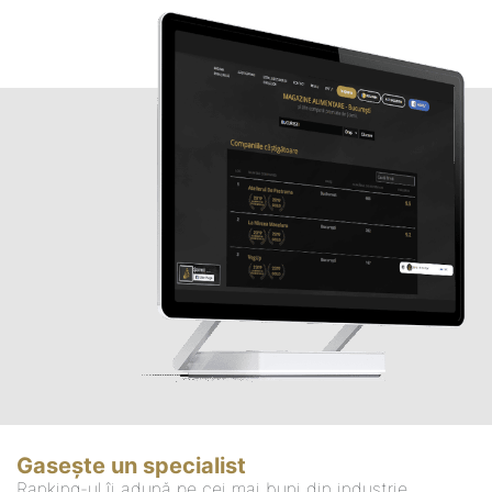
Gasește un specialist
Ranking-ul îi adună pe cei mai buni din industrie