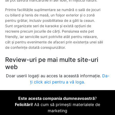
se pot savura mâncărurile în aer liber, în mijlocul naturii.
Printre facilitățile suplimentare se numără o sală de jocuri
cu biliard și tenis de masă, un foișor exterior și o zonă
pentru grătar, inclusiv posibilitatea de a găti la ceaun.
Sunt organizate seri de karaoke și există opțiuni de
recreere precum jocurile de cărți. Pensiunea este pet
friendly, iar serviciile sunt potrivite atât pentru relaxare,
cât și pentru evenimente de afaceri prin existența unei săli
de conferințe dotată corespunzător.
Review-uri pe mai multe site-uri
web
Doar userii logați au acces la această informație.
Da-
ți click aici pentru a vă loga.
Este acesta compania dumneavoastră
?
Felicitări!
Aă cum să primești materialele de
marketing