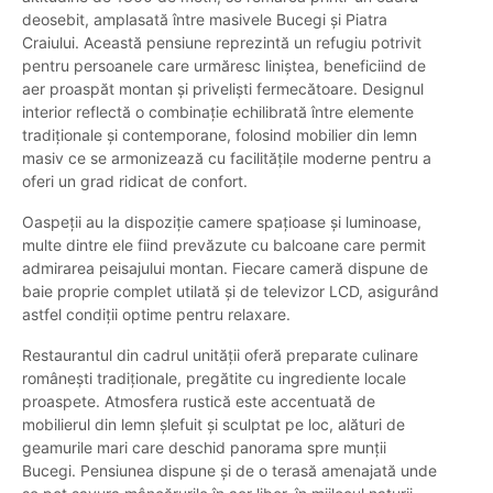
deosebit, amplasată între masivele Bucegi și Piatra
Craiului. Această pensiune reprezintă un refugiu potrivit
pentru persoanele care urmăresc liniștea, beneficiind de
aer proaspăt montan și priveliști fermecătoare. Designul
interior reflectă o combinație echilibrată între elemente
tradiționale și contemporane, folosind mobilier din lemn
masiv ce se armonizează cu facilitățile moderne pentru a
oferi un grad ridicat de confort.
Oaspeții au la dispoziție camere spațioase și luminoase,
multe dintre ele fiind prevăzute cu balcoane care permit
admirarea peisajului montan. Fiecare cameră dispune de
baie proprie complet utilată și de televizor LCD, asigurând
astfel condiții optime pentru relaxare.
Restaurantul din cadrul unității oferă preparate culinare
românești tradiționale, pregătite cu ingrediente locale
proaspete. Atmosfera rustică este accentuată de
mobilierul din lemn șlefuit și sculptat pe loc, alături de
geamurile mari care deschid panorama spre munții
Bucegi. Pensiunea dispune și de o terasă amenajată unde