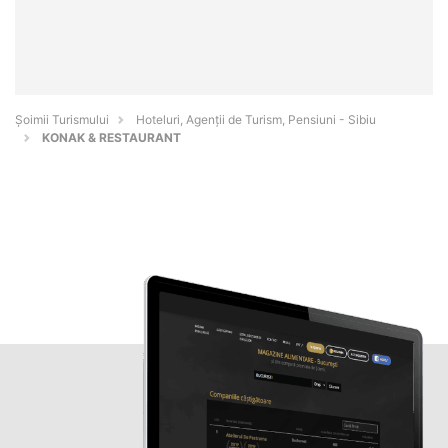
Șoimii Turismului
Hoteluri, Agenții de Turism, Pensiuni - Sibiu
KONAK & RESTAURANT