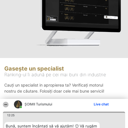
Gasește un specialist
Ranking-ul îi adună pe cei mai buni din industrie
Cauți un specialist in apropierea ta? Verificați motorul
nostru de căutare. Folosiți doar cele mai bune servicii!
ȘOIMII Turismului
Live chat
Căutare
12:25
Bună, suntem încântați să vă ajutăm! 🙂 Vă rugăm