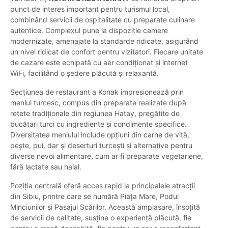
punct de interes important pentru turismul local,
combinând servicii de ospitalitate cu preparate culinare
autentice. Complexul pune la dispoziție camere
modernizate, amenajate la standarde ridicate, asigurând
un nivel ridicat de confort pentru vizitatori. Fiecare unitate
de cazare este echipată cu aer condiționat și internet
WiFi, facilitând o ședere plăcută și relaxantă.
Secțiunea de restaurant a Konak impresionează prin
meniul turcesc, compus din preparate realizate după
rețete tradiționale din regiunea Hatay, pregătite de
bucătari turci cu ingrediente și condimente specifice.
Diversitatea meniului include opțiuni din carne de vită,
pește, pui, dar și deserturi turcești și alternative pentru
diverse nevoi alimentare, cum ar fi preparate vegetariene,
fără lactate sau halal.
Poziția centrală oferă acces rapid la principalele atracții
din Sibiu, printre care se numără Piața Mare, Podul
Minciunilor și Pasajul Scărilor. Această amplasare, însoțită
de servicii de calitate, susține o experiență plăcută, fie