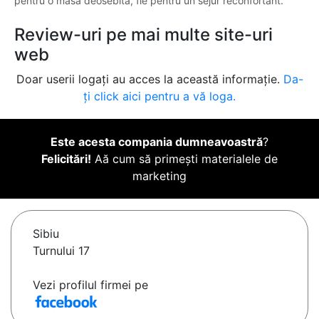
pentru o masă deosebită, fie pentru un sejur reconfortant.
Review-uri pe mai multe site-uri
web
Doar userii logați au acces la această informație.
Da-
ți click aici pentru a vă loga.
Este acesta compania dumneavoastră
?
Felicitări!
Aă cum să primești materialele de
marketing
Sibiu
Turnului 17
Vezi profilul firmei pe