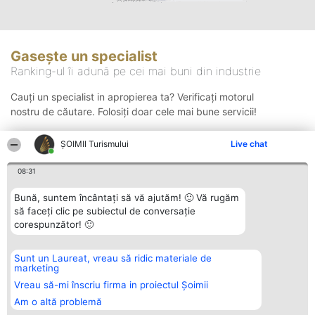
Gasește un specialist
Ranking-ul îi adună pe cei mai buni din industrie
Cauți un specialist in apropierea ta? Verificați motorul
nostru de căutare. Folosiți doar cele mai bune servicii!
ȘOIMII Turismului
Live chat
Căutare
08:31
Bună, suntem încântați să vă ajutăm! 🙂 Vă rugăm
să faceți clic pe subiectul de conversație
corespunzător! 🙂
Sunt un Laureat, vreau să ridic materiale de
Organizator Ranking
Plebiscyt
Contact
marketing
BRIGHT SOLUTIONS BR SRL
Câștigătorii
Contact
Aleea Timisul De Sus 2 Bl. A30
Lista Tuturor
Vreau să-mi înscriu firma in proiectul Șoimii
Sc. A Et. 4 Ap. 13 Cod 061952
Laureaților
Am o altă problemă
București
Reguli
CUI 36737675
Statut