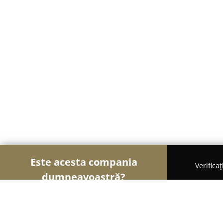
Este acesta compania
Verifica
dumneavoastră?
Șoimii Turismului
Hoteluri, Agenții de Turism, 