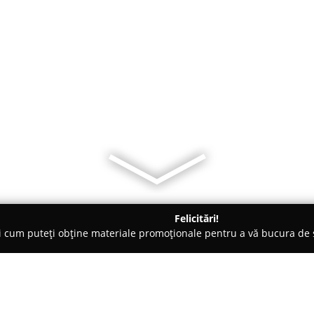
Felicitări!
ți cum puteți obține materiale promoționale pentru a vă bucura d
Pensiuni - Oradea
BRII- untul pamantului,ardei iute ,tataneasa s