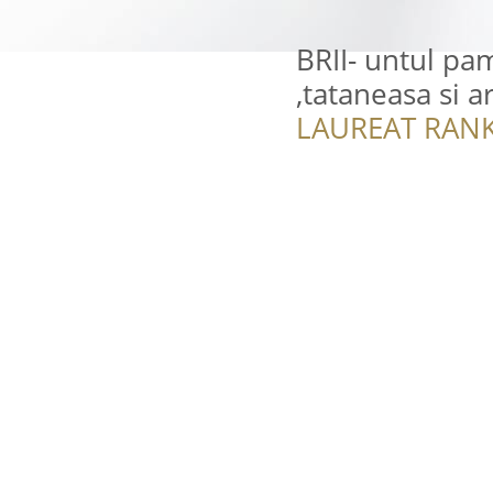
BRII- untul pa
,tataneasa si a
LAUREAT RANK