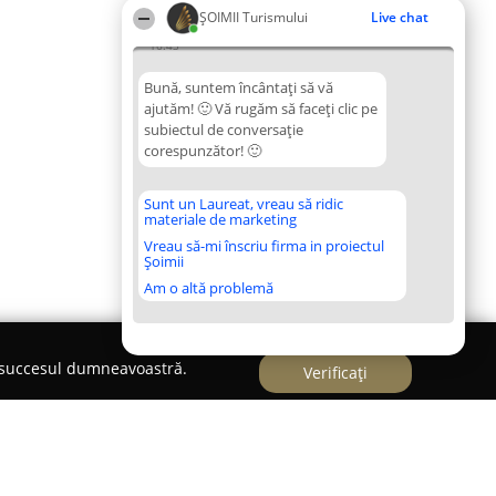
ȘOIMII Turismului
Live chat
16:43
Bună, suntem încântați să vă
ajutăm! 🙂 Vă rugăm să faceți clic pe
subiectul de conversație
corespunzător! 🙂
Sunt un Laureat, vreau să ridic
materiale de marketing
Vreau să-mi înscriu firma in proiectul
Șoimii
Am o altă problemă
e succesul dumneavoastră.
Verificați
i arnica