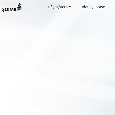
Câștigătorii
Județe și orașe