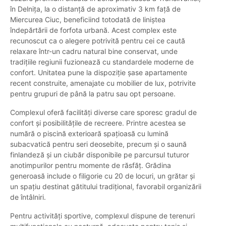
în Delnița, la o distanță de aproximativ 3 km față de
Miercurea Ciuc, beneficiind totodată de liniștea
îndepărtării de forfota urbană. Acest complex este
recunoscut ca o alegere potrivită pentru cei ce caută
relaxare într-un cadru natural bine conservat, unde
tradițiile regiunii fuzionează cu standardele moderne de
confort. Unitatea pune la dispoziție șase apartamente
recent construite, amenajate cu mobilier de lux, potrivite
pentru grupuri de până la patru sau opt persoane.
Complexul oferă facilități diverse care sporesc gradul de
confort și posibilitățile de recreere. Printre acestea se
numără o piscină exterioară spațioasă cu lumină
subacvatică pentru seri deosebite, precum și o saună
finlandeză și un ciubăr disponibile pe parcursul tuturor
anotimpurilor pentru momente de răsfăț. Grădina
generoasă include o filigorie cu 20 de locuri, un grătar și
un spațiu destinat gătitului tradițional, favorabil organizării
de întâlniri.
Pentru activități sportive, complexul dispune de terenuri