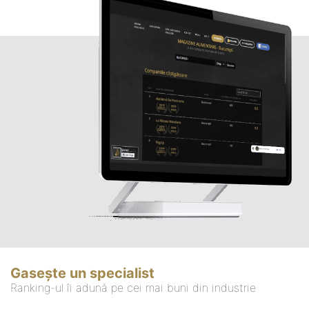
Gasește un specialist
Ranking-ul îi adună pe cei mai buni din industrie