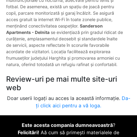
multifuncționale cu nocturnă, adecvate pentru tenis și
fotbal. De asemenea, există un spațiu de joacă pentru
copii, parcare monitorizată și garaj încălzit. Se asigură
acces gratuit la internet Wi-Fi în toate zonele publice,
menținând conectivitatea oaspeților.
Sanderson
Apartments - Delnita
se evidențiază prin gradul ridicat de
curățenie, amplasamentul deosebit și standardele înalte
de servicii, aspecte reflectate în scorurile favorabile
acordate de vizitatori. Locația facilitează explorarea
frumuseților județului Harghita și promovarea armoniei cu
natura, oferind totodată un refugiu rafinat și confortabil.
Review-uri pe mai multe site-uri
web
Doar userii logați au acces la această informație.
Da-
ți click aici pentru a vă loga.
Este acesta compania dumneavoastră
?
Felicitări!
Aă cum să primești materialele de