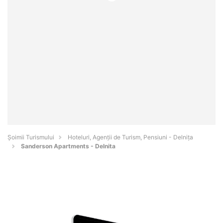
Șoimii Turismului
Hoteluri, Agenții de Turism, Pensiuni - Delniţa
Sanderson Apartments - Delnita