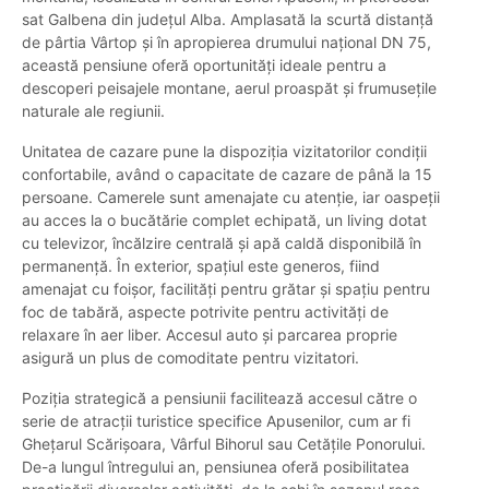
sat Galbena din județul Alba. Amplasată la scurtă distanță
de pârtia Vârtop și în apropierea drumului național DN 75,
această pensiune oferă oportunități ideale pentru a
descoperi peisajele montane, aerul proaspăt și frumusețile
naturale ale regiunii.
Unitatea de cazare pune la dispoziția vizitatorilor condiții
confortabile, având o capacitate de cazare de până la 15
persoane. Camerele sunt amenajate cu atenție, iar oaspeții
au acces la o bucătărie complet echipată, un living dotat
cu televizor, încălzire centrală și apă caldă disponibilă în
permanență. În exterior, spațiul este generos, fiind
amenajat cu foișor, facilități pentru grătar și spațiu pentru
foc de tabără, aspecte potrivite pentru activități de
relaxare în aer liber. Accesul auto și parcarea proprie
asigură un plus de comoditate pentru vizitatori.
Poziția strategică a pensiunii facilitează accesul către o
serie de atracții turistice specifice Apusenilor, cum ar fi
Ghețarul Scărișoara, Vârful Bihorul sau Cetățile Ponorului.
De-a lungul întregului an, pensiunea oferă posibilitatea