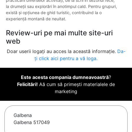
practicării diverselor activități, de la schi în sezonul rece,
la drumeții sau explorări în anotimpul cald. Pentru grupuri,
există și opțiunea de ghid turistic, contribuind la o
experiență montană de neuitat.
Review-uri pe mai multe site-uri
web
Doar userii logați au acces la această informație.
Da-
ți click aici pentru a vă loga.
Este acesta compania dumneavoastră
?
Felicitări!
Aă cum să primești materialele de
marketing
Galbena
Galbena 517049