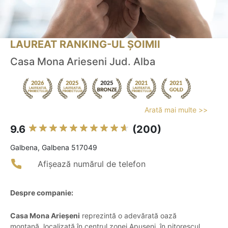
LAUREAT RANKING-UL ȘOIMII
Casa Mona Arieseni Jud. Alba
Arată mai multe >>
9.6
(200)
Galbena, Galbena 517049
Afișează numărul de telefon
Despre companie:
Casa Mona Arieșeni
reprezintă o adevărată oază
montană, localizată în centrul zonei Apuseni, în pitorescul