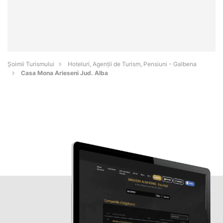
Șoimii Turismului
Hoteluri, Agenții de Turism, Pensiuni - Galbena
Casa Mona Arieseni Jud. Alba