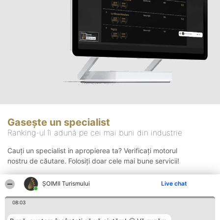
Gasește un specialist
Ranking-ul îi adună pe cei mai buni din industrie
Cauți un specialist in apropierea ta? Verificați motorul
nostru de căutare. Folosiți doar cele mai bune servicii!
ȘOIMII Turismului
Live chat
Căutare
08:03