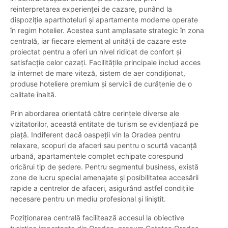
reinterpretarea experienței de cazare, punând la
dispoziție aparthoteluri și apartamente moderne operate
în regim hotelier. Acestea sunt amplasate strategic în zona
centrală, iar fiecare element al unității de cazare este
proiectat pentru a oferi un nivel ridicat de confort și
satisfacție celor cazați. Facilitățile principale includ acces
la internet de mare viteză, sistem de aer condiționat,
produse hoteliere premium și servicii de curățenie de o
calitate înaltă.
Prin abordarea orientată către cerințele diverse ale
vizitatorilor, această entitate de turism se evidențiază pe
piață. Indiferent dacă oaspeții vin la Oradea pentru
relaxare, scopuri de afaceri sau pentru o scurtă vacanță
urbană, apartamentele complet echipate corespund
oricărui tip de ședere. Pentru segmentul business, există
zone de lucru special amenajate și posibilitatea accesării
rapide a centrelor de afaceri, asigurând astfel condițiile
necesare pentru un mediu profesional și liniștit.
Poziționarea centrală facilitează accesul la obiective