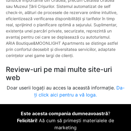
turistice importante din Oradea, precum Cetatea Oradea
sau Muzeul Țării Crișurilor. Sistemul automatizat de self
check-in, alături de procesele de rezervare online intuitive,
eficientizează verificarea disponibilității și tarifelor în timp
real, sprijinind o planificare optimă a sejurului. Suplimentar,
existența unei parcări private, securizate, reprezintă un
avantaj pentru cei care se deplasează cu autoturismul.
ARIA Boutique&MOONLIGHT Apartments se distinge astfel
prin confortul deosebit și diversitatea serviciilor, adaptate
cerințelor unei game largi de clienți.
Review-uri pe mai multe site-uri
web
Doar userii logați au acces la această informație.
Da-
ți click aici pentru a vă loga.
Este acesta compania dumneavoastră
?
Felicitări!
Aă cum să primești materialele de
marketing