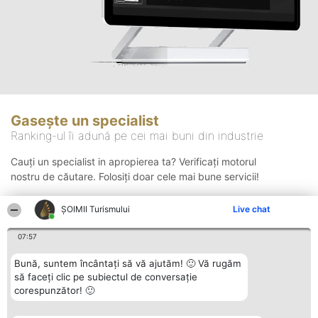
Gasește un specialist
Ranking-ul îi adună pe cei mai buni din industrie
Cauți un specialist in apropierea ta? Verificați motorul
nostru de căutare. Folosiți doar cele mai bune servicii!
ȘOIMII Turismului
Live chat
Căutare
07:57
Bună, suntem încântați să vă ajutăm! 🙂 Vă rugăm
să faceți clic pe subiectul de conversație
corespunzător! 🙂