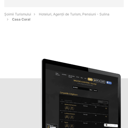
Șoimii Turismului
Hoteluri, Agenții de Turism, Pensiuni - Sulina
Casa Coral