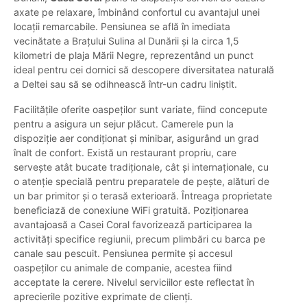
axate pe relaxare, îmbinând confortul cu avantajul unei
locații remarcabile. Pensiunea se află în imediata
vecinătate a Brațului Sulina al Dunării și la circa 1,5
kilometri de plaja Mării Negre, reprezentând un punct
ideal pentru cei dornici să descopere diversitatea naturală
a Deltei sau să se odihnească într-un cadru liniștit.
Facilitățile oferite oaspeților sunt variate, fiind concepute
pentru a asigura un sejur plăcut. Camerele pun la
dispoziție aer condiționat și minibar, asigurând un grad
înalt de confort. Există un restaurant propriu, care
servește atât bucate tradiționale, cât și internaționale, cu
o atenție specială pentru preparatele de pește, alături de
un bar primitor și o terasă exterioară. Întreaga proprietate
beneficiază de conexiune WiFi gratuită. Poziționarea
avantajoasă a Casei Coral favorizează participarea la
activități specifice regiunii, precum plimbări cu barca pe
canale sau pescuit. Pensiunea permite și accesul
oaspeților cu animale de companie, acestea fiind
acceptate la cerere. Nivelul serviciilor este reflectat în
aprecierile pozitive exprimate de clienți.