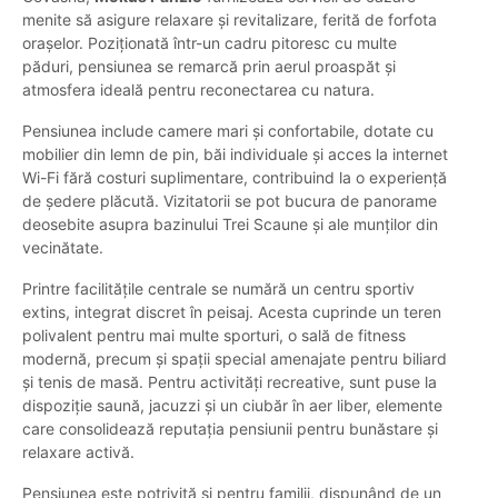
menite să asigure relaxare și revitalizare, ferită de forfota
orașelor. Poziționată într-un cadru pitoresc cu multe
păduri, pensiunea se remarcă prin aerul proaspăt și
atmosfera ideală pentru reconectarea cu natura.
Pensiunea include camere mari și confortabile, dotate cu
mobilier din lemn de pin, băi individuale și acces la internet
Wi-Fi fără costuri suplimentare, contribuind la o experiență
de ședere plăcută. Vizitatorii se pot bucura de panorame
deosebite asupra bazinului Trei Scaune și ale munților din
vecinătate.
Printre facilitățile centrale se numără un centru sportiv
extins, integrat discret în peisaj. Acesta cuprinde un teren
polivalent pentru mai multe sporturi, o sală de fitness
modernă, precum și spații special amenajate pentru biliard
și tenis de masă. Pentru activități recreative, sunt puse la
dispoziție saună, jacuzzi și un ciubăr în aer liber, elemente
care consolidează reputația pensiunii pentru bunăstare și
relaxare activă.
Pensiunea este potrivită și pentru familii, dispunând de un