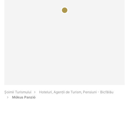
Șoimii Turismului
Hoteluri, Agenții de Turism, Pensiuni - Bicfălău
Mókus Panzió