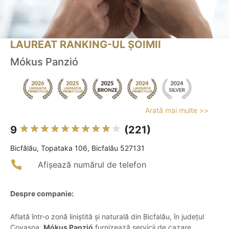
LAUREAT RANKING-UL ȘOIMII
Mókus Panzió
Arată mai multe >>
9
(221)
Bicfălău, Topataka 106, Bicfalău 527131
Afișează numărul de telefon
Despre companie:
Aflată într-o zonă liniștită și naturală din Bicfalău, în județul
Covasna,
Mókus Panzió
furnizează servicii de cazare