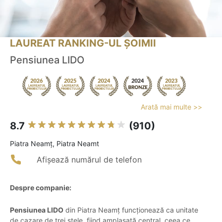
LAUREAT RANKING-UL ȘOIMII
Pensiunea LIDO
Arată mai multe >>
8.7
(910)
Piatra Neamţ, Piatra Neamt
Afișează numărul de telefon
Despre companie:
Pensiunea LIDO
din Piatra Neamț funcționează ca unitate
de cazare de trei stele, fiind amplasată central, ceea ce