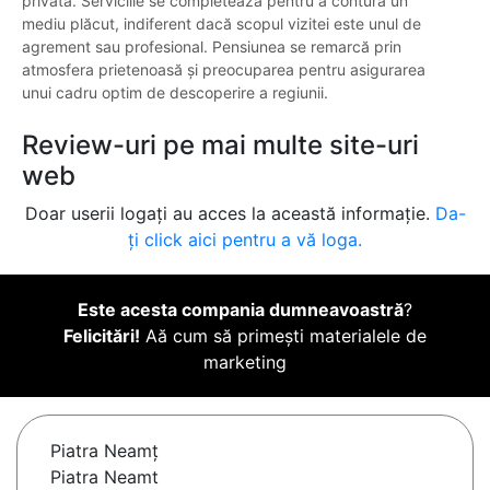
privată. Serviciile se completează pentru a contura un
mediu plăcut, indiferent dacă scopul vizitei este unul de
agrement sau profesional. Pensiunea se remarcă prin
atmosfera prietenoasă și preocuparea pentru asigurarea
unui cadru optim de descoperire a regiunii.
Review-uri pe mai multe site-uri
web
Doar userii logați au acces la această informație.
Da-
ți click aici pentru a vă loga.
Este acesta compania dumneavoastră
?
Felicitări!
Aă cum să primești materialele de
marketing
Piatra Neamţ
Piatra Neamt