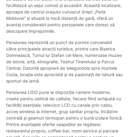
facilitează un sejur comod și accesibil. Această localizare,
aproape de centrul orașului cunoscut drept „Perla
Moldovei” și situată la mică distanță de gară, oferă un
avantaj considerabil pentru persoanele care doresc să
descopere împrejurimile.
Pensiunea reprezintă un punct de pornire convenabil
către principalele atracții turistice, printre care Biserica
Domnească, Turnul lui Ștefan cel Mare, numeroase muzee
de istorie, artă, etnografie, Teatrul Tineretului și Parcul
Central. Datorită apropierii de telegondola spre muntele
Cozla, locația este apreciată și de pasionații de natură sau
sporturi de iarnă.
Pensiunea LIDO pune la dispoziție camere moderne,
create pentru odihnă de calitate, fiecare fiind echipată cu
facilități esențiale: televizor LCD cu canale prin cablu,
acces wireless la internet, grup sanitar propriu, încălzire
centrală și geamuri termopan pentru o bună izolare fonică.
Printre avantajele oferite oaspeților se regăsesc
restaurantul propriu, coffee-bar, room service și parcare