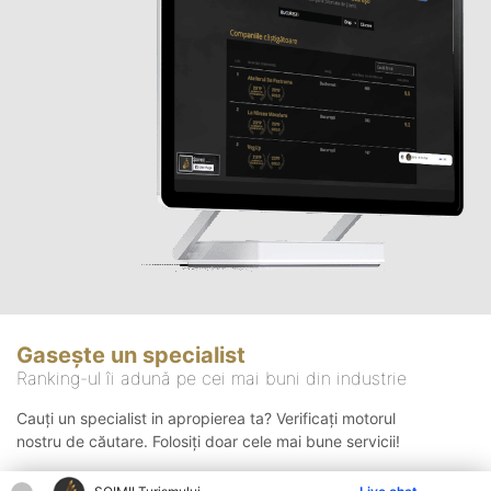
Gasește un specialist
Ranking-ul îi adună pe cei mai buni din industrie
Cauți un specialist in apropierea ta? Verificați motorul
nostru de căutare. Folosiți doar cele mai bune servicii!