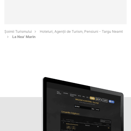
Șoimii Turismului
Hoteluri, Agenții de Turism, Pensiuni - Targu Neamt
La Nea' Marin