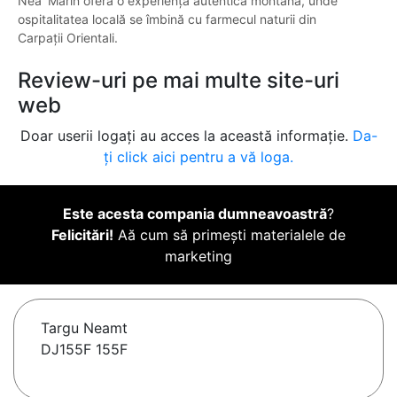
Nea' Marin oferă o experiență autentică montană, unde
ospitalitatea locală se îmbină cu farmecul naturii din
Carpații Orientali.
Review-uri pe mai multe site-uri
web
Doar userii logați au acces la această informație.
Da-
ți click aici pentru a vă loga.
Este acesta compania dumneavoastră
?
Felicitări!
Aă cum să primești materialele de
marketing
Targu Neamt
DJ155F 155F