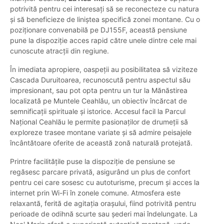
potrivită pentru cei interesați să se reconecteze cu natura
și să beneficieze de liniștea specifică zonei montane. Cu o
poziționare convenabilă pe DJ155F, această pensiune
pune la dispoziție acces rapid către unele dintre cele mai
cunoscute atracții din regiune.
În imediata apropiere, oaspeții au posibilitatea să viziteze
Cascada Duruitoarea, recunoscută pentru aspectul său
impresionant, sau pot opta pentru un tur la Mănăstirea
localizată pe Muntele Ceahlău, un obiectiv încărcat de
semnificații spirituale și istorice. Accesul facil la Parcul
Național Ceahlău le permite pasionaților de drumeții să
exploreze trasee montane variate și să admire peisajele
încântătoare oferite de această zonă naturală protejată.
Printre facilitățile puse la dispoziție de pensiune se
regăsesc parcare privată, asigurând un plus de confort
pentru cei care sosesc cu autoturisme, precum și acces la
internet prin Wi-Fi în zonele comune. Atmosfera este
relaxantă, ferită de agitația orașului, fiind potrivită pentru
perioade de odihnă scurte sau șederi mai îndelungate. La