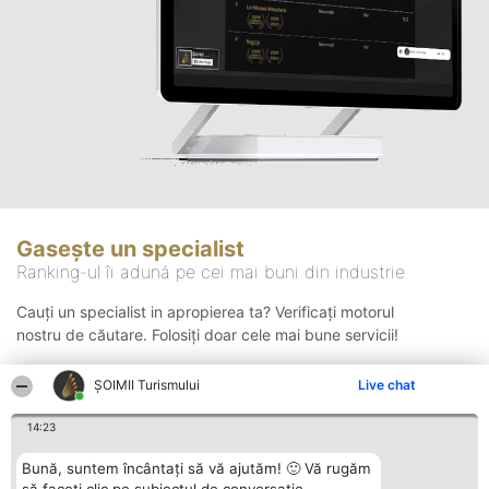
Gasește un specialist
Ranking-ul îi adună pe cei mai buni din industrie
Cauți un specialist in apropierea ta? Verificați motorul
nostru de căutare. Folosiți doar cele mai bune servicii!
ȘOIMII Turismului
Live chat
Căutare
14:23
Bună, suntem încântați să vă ajutăm! 🙂 Vă rugăm