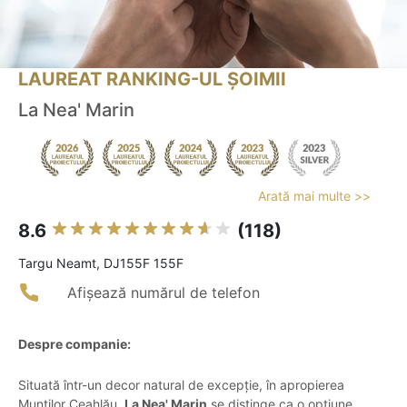
LAUREAT RANKING-UL ȘOIMII
La Nea' Marin
Arată mai multe >>
8.6
(118)
Targu Neamt, DJ155F 155F
Afișează numărul de telefon
Despre companie:
Situată într-un decor natural de excepție, în apropierea
Munților Ceahlău,
La Nea' Marin
se distinge ca o opțiune