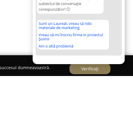
subiectul de conversație
corespunzător! 🙂
Sunt un Laureat, vreau să ridic
materiale de marketing
Vreau să-mi înscriu firma in proiectul
Șoimii
Am o altă problemă
e succesul dumneavoastră.
Verificați
eval Brașov,
JugendStube Hostel Brașov