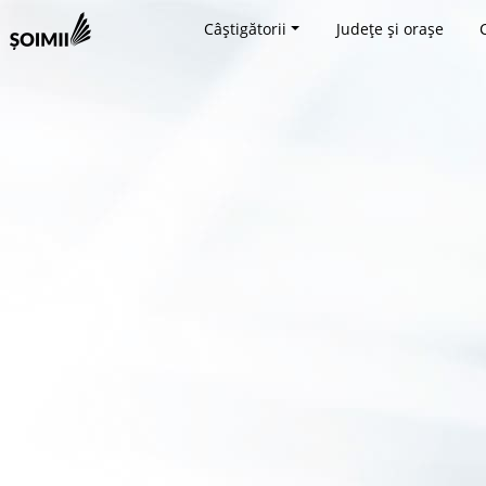
Câștigătorii
Județe și orașe