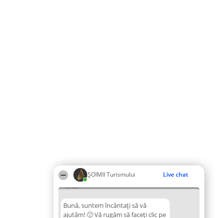
ȘOIMII Turismului
Live chat
07:41
Bună, suntem încântați să vă
ajutăm! 🙂 Vă rugăm să faceți clic pe