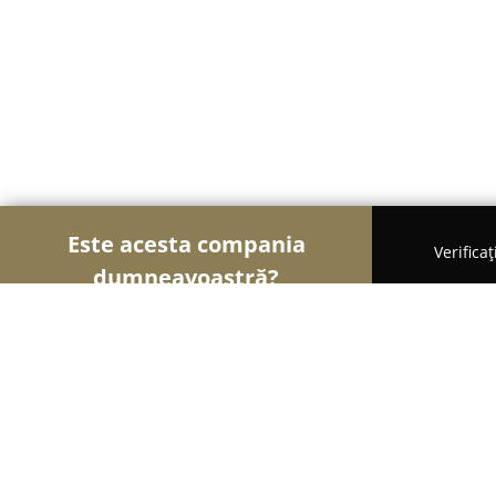
Este acesta compania
Verifica
dumneavoastră?
Șoimii Turismului
Hoteluri, Agenții de Turism, P
JugendStube Hostel Brasov