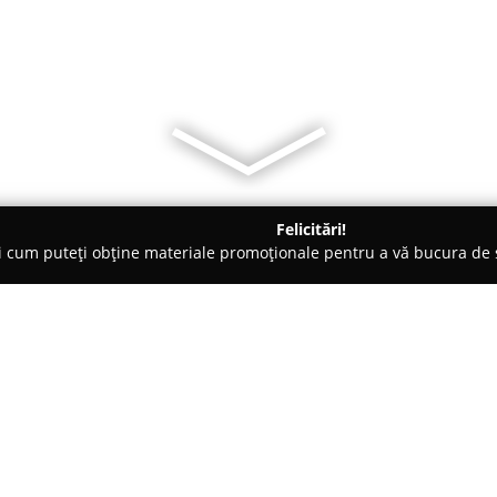
Felicitări!
ți cum puteți obține materiale promoționale pentru a vă bucura d
ensiuni - Braşov
JugendStube Hostel Brasov
Despre companie:
Situat în centrul orașului medi