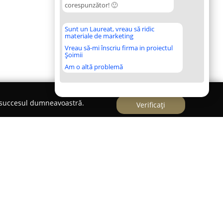
corespunzător! 🙂
Sunt un Laureat, vreau să ridic
materiale de marketing
Vreau să-mi înscriu firma in proiectul
Șoimii
Am o altă problemă
e succesul dumneavoastră.
Verificați
ara, se evidențiază ca o alegere confortabilă și
c. Aflat într-un cartier liniștit al orașului, acest