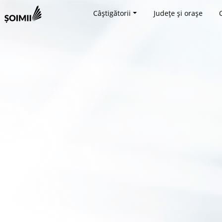
Câștigătorii
Județe și orașe