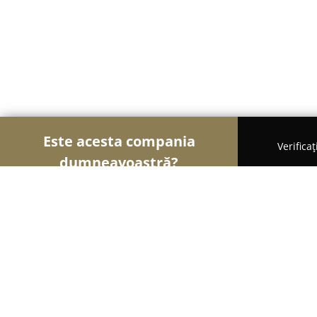
Este acesta compania
Verifica
dumneavoastră?
Șoimii Turismului
Hoteluri, Agenții de Turism, P
Hotel Vandia