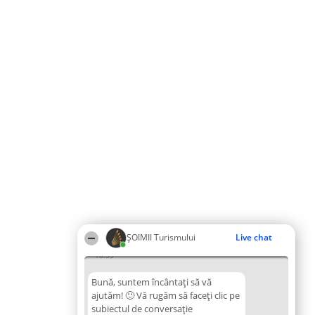
ȘOIMII Turismului
Live chat
10:35
Bună, suntem încântați să vă
ajutăm! 🙂 Vă rugăm să faceți clic pe
subiectul de conversație