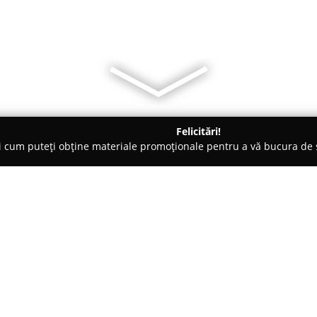
Felicitări!
ți cum puteți obține materiale promoționale pentru a vă bucura d
ensiuni - Timişoara
Hotel Vandia
Despre companie:
Hotel Vandia
, situat în Timișo
plăcută pentru cei care călătores