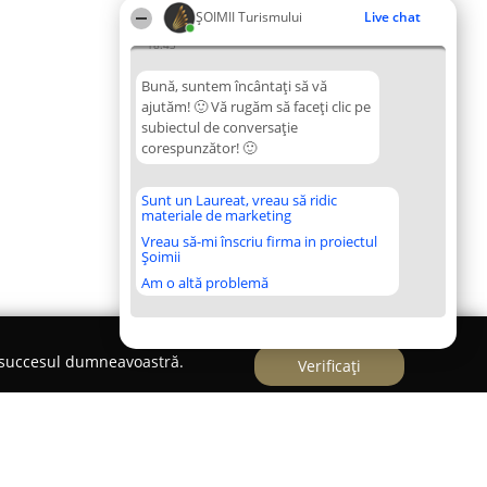
ȘOIMII Turismului
Live chat
18:43
Bună, suntem încântați să vă
ajutăm! 🙂 Vă rugăm să faceți clic pe
subiectul de conversație
corespunzător! 🙂
Sunt un Laureat, vreau să ridic
materiale de marketing
Vreau să-mi înscriu firma in proiectul
Șoimii
Am o altă problemă
e succesul dumneavoastră.
Verificați