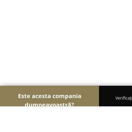
Este acesta compania
Verifica
dumneavoastră?
Șoimii Turismului
Hoteluri, Agenții de Turism, 