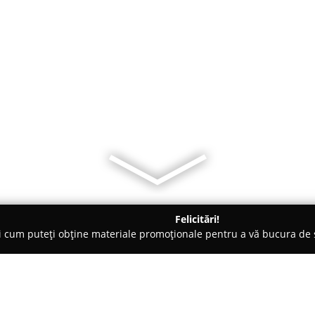
Felicitări!
ți cum puteți obține materiale promoționale pentru a vă bucura d
Pensiuni - Sfântu Gheorghe
Hotel Restaurant Sugas