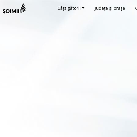
Câștigătorii
Județe și orașe