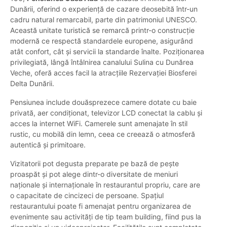
Dunării, oferind o experiență de cazare deosebită într-un
cadru natural remarcabil, parte din patrimoniul UNESCO.
Această unitate turistică se remarcă printr-o construcție
modernă ce respectă standardele europene, asigurând
atât confort, cât și servicii la standarde înalte. Poziționarea
privilegiată, lângă întâlnirea canalului Sulina cu Dunărea
Veche, oferă acces facil la atracțiile Rezervației Biosferei
Delta Dunării.
Pensiunea include douăsprezece camere dotate cu baie
privată, aer condiționat, televizor LCD conectat la cablu și
acces la internet WiFi. Camerele sunt amenajate în stil
rustic, cu mobilă din lemn, ceea ce creează o atmosferă
autentică și primitoare.
Vizitatorii pot degusta preparate pe bază de pește
proaspăt și pot alege dintr-o diversitate de meniuri
naționale și internaționale în restaurantul propriu, care are
o capacitate de cincizeci de persoane. Spațiul
restaurantului poate fi amenajat pentru organizarea de
evenimente sau activități de tip team building, fiind pus la