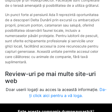
dispoziție și un videoproiector. Facilitățile sunt completate
de o terasă amenajată și posibilitatea de a utiliza grătarul.
Un punct forte al pensiunii Ada îl reprezintă oportunitatea
de a descoperi Delta Dunării prin excursii cu ambarcațiuni
proprii, precum ponton, catamaran sau salupă, oferind
posibilitatea observării faunei locale, inclusiv a
numeroaselor păsări protejate. Pentru iubitorii de pescuit,
sunt oferite echipamente profesionale și serviciile unor
ghizi locali, facilitând accesul la zone recunoscute pentru
capturi generoase. Această unitate permite accesul celor
care călătoresc cu animale de companie, fără taxă
suplimentară.
Review-uri pe mai multe site-uri
web
Doar userii logați au acces la această informație.
Da-
ți click aici pentru a vă loga.
Este acesta compania dumneavoastră
?