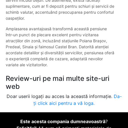
servirii micului dejun. De asemenea, există facilități
suplimentare, cum ar fi depozit pentru schiuri și servicii de
schimb valutar, accentuând preocuparea pentru confortul
oaspeților.
Amplasarea avantajoasă transformă această pensiune
într-un punct de plecare excelent pentru vizitarea
atracțiilor din zonă, incluzând stațiunile Poiana Brașov,
Predeal, Sinaia și faimosul Castel Bran. Datorită atenției
acordate detaliilor și diversității serviciilor, pensiunea oferă
o experiență completă de cazare, adaptată nevoilor
variate ale vizitatorilor.
Review-uri pe mai multe site-uri
web
Doar userii logați au acces la această informație.
Da-
ți click aici pentru a vă loga.
Este acesta compania dumneavoastră
?