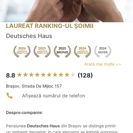
LAUREAT RANKING-UL ȘOIMII
Deutsches Haus
Arată mai multe >>
8.8
(128)
Braşov, Strada De Mijloc 157
Afișează numărul de telefon
Despre companie:
Pensiunea
Deutsches Haus
din Brașov se distinge printr-
un ambient deosebit, în care eleganța se îmbină armonios