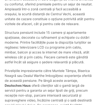
cu confortul, oferind premisele pentru un sejur de neuitat.
Amplasată într-o zonă centrală și facil accesibilă a
orașului, la scurtă distanță de Centrul Vechi, această
unitate de cazare constituie o opțiune potrivită atât pentru
vizitele de afaceri, cât și pentru cele de relaxare.
Structura pensiunii include 15 camere și apartamente
spațioase, decorate cu rafinament și echipate cu dotări
moderne. Printre facilitățile puse la dispoziția turiștilor se
regăsesc televizoare LCD cu programe prin cablu,
minibar, balcon și acces la internet de mare viteză, atât
wireless cât și prin cablu. Fiecare cameră este gândită
astfel încât să asigure o ședere relaxantă și plăcută.
Priveliștile impresionante către Muntele Tâmpa, Biserica
Neagră sau Dealul Warthe îmbogățesc experiența oferită
de această pensiune. Pe lângă aceste avantaje,
Deutsches Haus
oferă clienților săi o gamă largă de
servicii pentru a garanta un sejur lipsit de griji, precum
recepție non-stop, parcare interioară securizată și
supraveghere video, încălzire centrală și o sală destinată