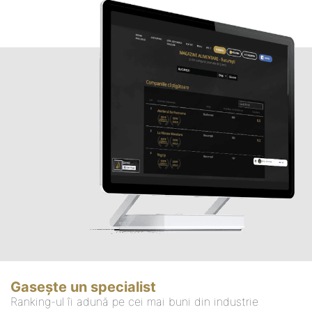
Gasește un specialist
Ranking-ul îi adună pe cei mai buni din industrie