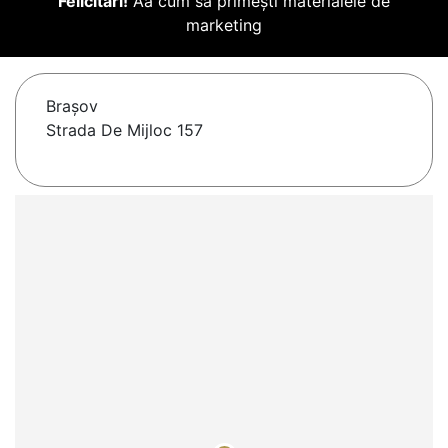
Felicitări!
Aă cum să primești materialele de
marketing
Braşov
Strada De Mijloc 157