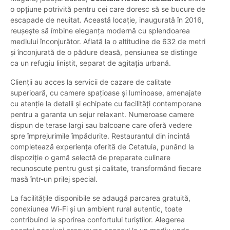
o opțiune potrivită pentru cei care doresc să se bucure de
escapade de neuitat. Această locație, inaugurată în 2016,
reușește să îmbine eleganța modernă cu splendoarea
mediului înconjurător. Aflată la o altitudine de 632 de metri
și înconjurată de o pădure deasă, pensiunea se distinge
ca un refugiu liniștit, separat de agitația urbană.
Clienții au acces la servicii de cazare de calitate
superioară, cu camere spațioase și luminoase, amenajate
cu atenție la detalii și echipate cu facilități contemporane
pentru a garanta un sejur relaxant. Numeroase camere
dispun de terase largi sau balcoane care oferă vedere
spre împrejurimile împădurite. Restaurantul din incintă
completează experiența oferită de Cetatuia, punând la
dispoziție o gamă selectă de preparate culinare
recunoscute pentru gust și calitate, transformând fiecare
masă într-un prilej special.
La facilitățile disponibile se adaugă parcarea gratuită,
conexiunea Wi-Fi și un ambient rural autentic, toate
contribuind la sporirea confortului turiștilor. Alegerea