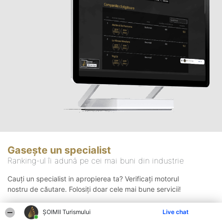
Gasește un specialist
Ranking-ul îi adună pe cei mai buni din industrie
Cauți un specialist in apropierea ta? Verificați motorul
nostru de căutare. Folosiți doar cele mai bune servicii!
ȘOIMII Turismului
Live chat
Căutare