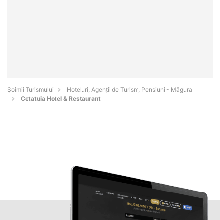
Șoimii Turismului
Hoteluri, Agenții de Turism, Pensiuni - Măgura
Cetatuia Hotel & Restaurant