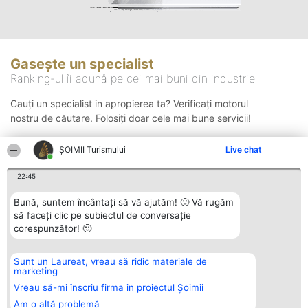
Gasește un specialist
Ranking-ul îi adună pe cei mai buni din industrie
Cauți un specialist in apropierea ta? Verificați motorul
nostru de căutare. Folosiți doar cele mai bune servicii!
ȘOIMII Turismului
Live chat
Căutare
22:45
Bună, suntem încântați să vă ajutăm! 🙂 Vă rugăm
să faceți clic pe subiectul de conversație
corespunzător! 🙂
Sunt un Laureat, vreau să ridic materiale de
Organizator Ranking
Plebiscyt
Contact
marketing
BRIGHT SOLUTIONS BR SRL
Câștigătorii
Contact
Aleea Timisul De Sus 2 Bl. A30
Lista Tuturor
Vreau să-mi înscriu firma in proiectul Șoimii
Sc. A Et. 4 Ap. 13 Cod 061952
Laureaților
Am o altă problemă
București
Reguli