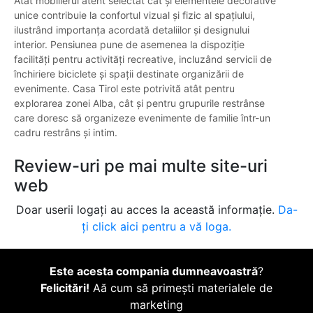
Atât mobilierul atent selectat cât și elementele decorative
unice contribuie la confortul vizual și fizic al spațiului,
ilustrând importanța acordată detaliilor și designului
interior. Pensiunea pune de asemenea la dispoziție
facilități pentru activități recreative, incluzând servicii de
închiriere biciclete și spații destinate organizării de
evenimente. Casa Tirol este potrivită atât pentru
explorarea zonei Alba, cât și pentru grupurile restrânse
care doresc să organizeze evenimente de familie într-un
cadru restrâns și intim.
Review-uri pe mai multe site-uri
web
Doar userii logați au acces la această informație.
Da-
ți click aici pentru a vă loga.
Este acesta compania dumneavoastră
?
Felicitări!
Aă cum să primești materialele de
marketing