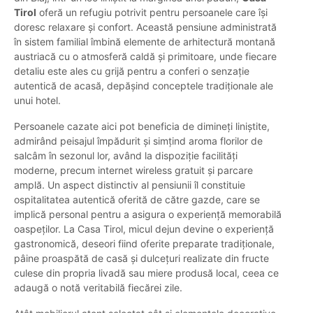
Tirol
oferă un refugiu potrivit pentru persoanele care își
doresc relaxare și confort. Această pensiune administrată
în sistem familial îmbină elemente de arhitectură montană
austriacă cu o atmosferă caldă și primitoare, unde fiecare
detaliu este ales cu grijă pentru a conferi o senzație
autentică de acasă, depășind conceptele tradiționale ale
unui hotel.
Persoanele cazate aici pot beneficia de dimineți liniștite,
admirând peisajul împădurit și simțind aroma florilor de
salcâm în sezonul lor, având la dispoziție facilități
moderne, precum internet wireless gratuit și parcare
amplă. Un aspect distinctiv al pensiunii îl constituie
ospitalitatea autentică oferită de către gazde, care se
implică personal pentru a asigura o experiență memorabilă
oaspeților. La Casa Tirol, micul dejun devine o experiență
gastronomică, deseori fiind oferite preparate tradiționale,
pâine proaspătă de casă și dulcețuri realizate din fructe
culese din propria livadă sau miere produsă local, ceea ce
adaugă o notă veritabilă fiecărei zile.