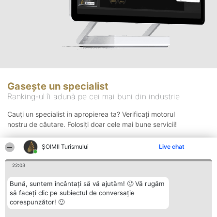
Gasește un specialist
Ranking-ul îi adună pe cei mai buni din industrie
Cauți un specialist in apropierea ta? Verificați motorul
nostru de căutare. Folosiți doar cele mai bune servicii!
ȘOIMII Turismului
Live chat
Căutare
22:03
Bună, suntem încântați să vă ajutăm! 🙂 Vă rugăm
să faceți clic pe subiectul de conversație
corespunzător! 🙂