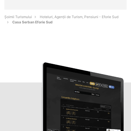
Șoimii Turismului
Hoteluri, Agenții de Turism, Pensiuni - Eforie Sud
Casa Serban Eforie Sud