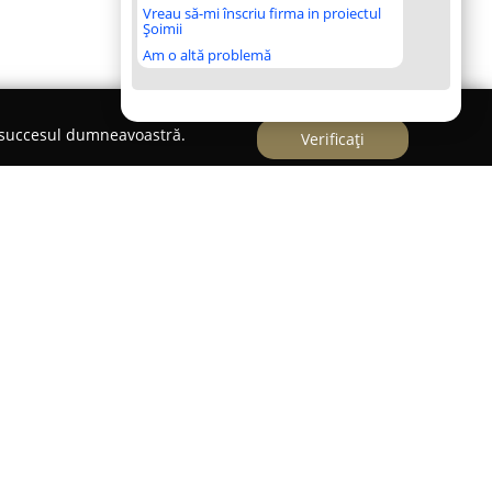
Vreau să-mi înscriu firma in proiectul
Șoimii
Am o altă problemă
e succesul dumneavoastră.
Verificați
ntrul orașului Călimănești, se remarcă drept o
turismului local, oferind un echilibru între
 liniștită. Locația acestui stabiliment din
tru izvoarele termale și peisajele naturale,
atea de a se bucura de natura impresionantă,
mpul sejurului.