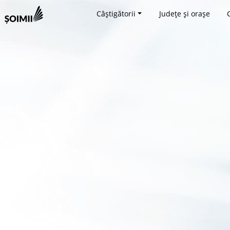
Câștigătorii
Județe și orașe