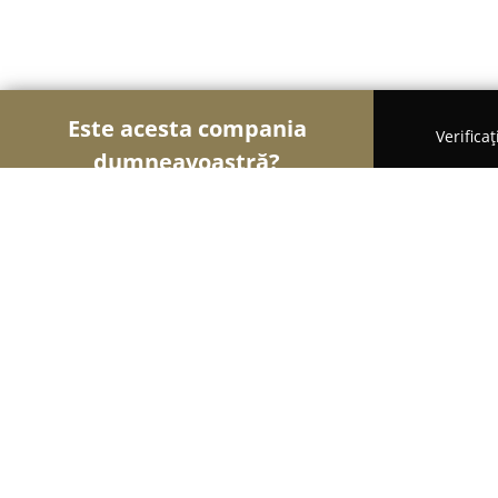
Este acesta compania
Verifica
dumneavoastră?
Șoimii Turismului
Hoteluri, Agenții de Turism, P
Casa Majestic - Calimanesti
9.7
(333)