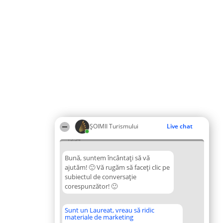
ȘOIMII Turismului
Live chat
15:34
Bună, suntem încântați să vă
ajutăm! 🙂 Vă rugăm să faceți clic pe
subiectul de conversație
corespunzător! 🙂
Sunt un Laureat, vreau să ridic
materiale de marketing