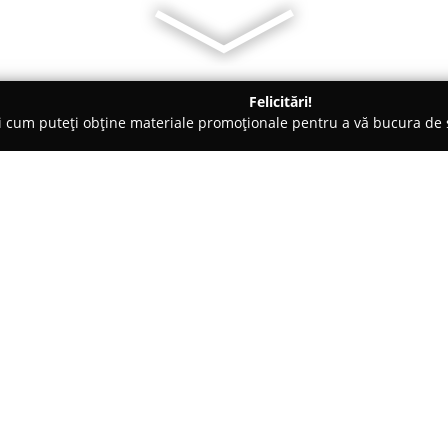
Felicitări!
ți cum puteți obține materiale promoționale pentru a vă bucura d
ensiuni - Călimăneşti
Casa Majestic - Calimanesti
Despre companie:
Casa Majestic
, amplasată în ce
opțiune ospitalieră în sectorul 
facilități moderne și o ambianță
Călimănești, zonă cunoscută pen
Arată mai multe >>
asigură vizitatorilor oportunit
alături de confortul dorit în ti