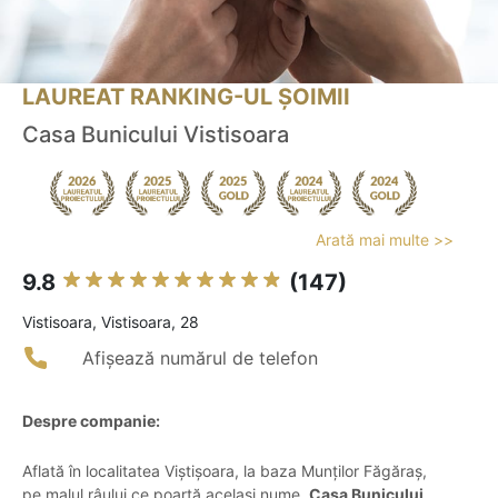
LAUREAT RANKING-UL ȘOIMII
Casa Bunicului Vistisoara
Arată mai multe >>
9.8
(147)
Vistisoara, Vistisoara, 28
Afișează numărul de telefon
Despre companie:
Aflată în localitatea Viștișoara, la baza Munților Făgăraș,
pe malul râului ce poartă același nume,
Casa Bunicului