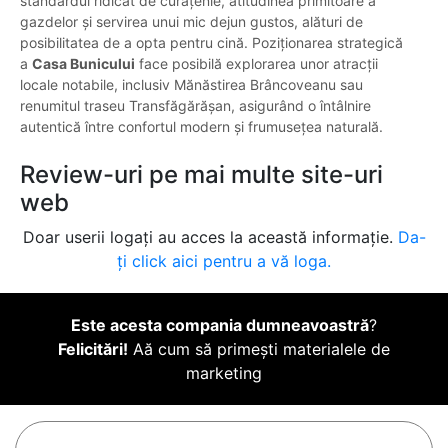
standardul ridicat de curățenie, atitudinea primitoare a
gazdelor și servirea unui mic dejun gustos, alături de
posibilitatea de a opta pentru cină. Poziționarea strategică
a
Casa Bunicului
face posibilă explorarea unor atracții
locale notabile, inclusiv Mănăstirea Brâncoveanu sau
renumitul traseu Transfăgărășan, asigurând o întâlnire
autentică între confortul modern și frumusețea naturală.
Review-uri pe mai multe site-uri
web
Doar userii logați au acces la această informație.
Da-
ți click aici pentru a vă loga.
Este acesta compania dumneavoastră
?
Felicitări!
Aă cum să primești materialele de
marketing