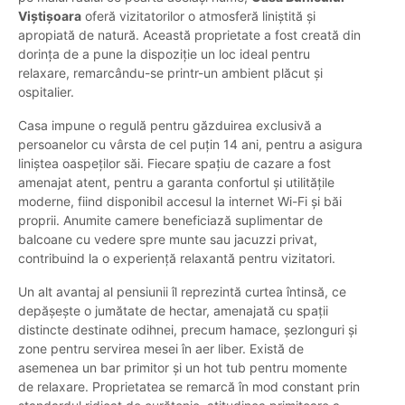
Viștișoara
oferă vizitatorilor o atmosferă liniștită și
apropiată de natură. Această proprietate a fost creată din
dorința de a pune la dispoziție un loc ideal pentru
relaxare, remarcându-se printr-un ambient plăcut și
ospitalier.
Casa impune o regulă pentru găzduirea exclusivă a
persoanelor cu vârsta de cel puțin 14 ani, pentru a asigura
liniștea oaspeților săi. Fiecare spațiu de cazare a fost
amenajat atent, pentru a garanta confortul și utilitățile
moderne, fiind disponibil accesul la internet Wi-Fi și băi
proprii. Anumite camere beneficiază suplimentar de
balcoane cu vedere spre munte sau jacuzzi privat,
contribuind la o experiență relaxantă pentru vizitatori.
Un alt avantaj al pensiunii îl reprezintă curtea întinsă, ce
depășește o jumătate de hectar, amenajată cu spații
distincte destinate odihnei, precum hamace, șezlonguri și
zone pentru servirea mesei în aer liber. Există de
asemenea un bar primitor și un hot tub pentru momente
de relaxare. Proprietatea se remarcă în mod constant prin