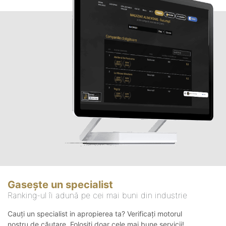
Gasește un specialist
Ranking-ul îi adună pe cei mai buni din industrie
Cauți un specialist in apropierea ta? Verificați motorul
nostru de căutare. Folosiți doar cele mai bune servicii!