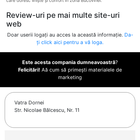
care doresc liniște și confort în zona Bucovinei.
Review-uri pe mai multe site-uri
web
Doar userii logați au acces la această informație.
Da-
ți click aici pentru a vă loga.
Este acesta compania dumneavoastră
?
Felicitări!
Aă cum să primești materialele de
marketing
Vatra Dornei
Str. Nicolae Bălcescu, Nr. 11