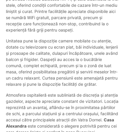
stele, oferind condiții confortabile de cazare într-un mediu
liniștit și curat. Printre facilitățile apreciate disponibile aici
se numără WiFi gratuit, parcare privată, precum și
recepție care funcționează non-stop, contribuind la o
experiență fără griji pentru oaspeți.
Unitatea pune la dispoziție camere mobilate cu atenție,
dotate cu televizoare cu ecran plat, băi individuale, lenjerii
și prosoape de calitate, dulapuri încăpătoare, unele având
balcon și frigider. Oaspeții au acces la o bucătărie
comună, complet echipată, precum și la o zonă de luat
masa, oferind posibilitatea pregătirii și servirii meselor într-
un cadru relaxant. Curtea pensiunii este amenajată pentru
relaxare și pune la dispoziție facilități de grătar.
Atmosfera ospitalieră este subliniată de discreția și atenția
gazdelor, aspecte apreciate constant de vizitatori. Locația
reprezintă un avantaj, aflându-se în proximitatea pârtiilor
de schi, a parcului stațiunii și a centrului orașului, facilitând
accesul către principalele atracții din Vatra Dornei.
Casa
Alexandra
este considerată o alegere potrivită pentru cei