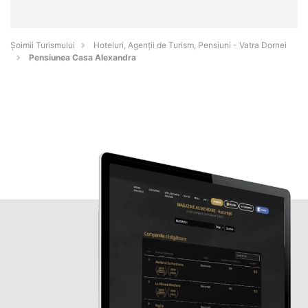
Șoimii Turismului
Hoteluri, Agenții de Turism, Pensiuni - Vatra Dornei
Pensiunea Casa Alexandra