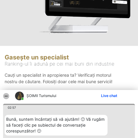
Gasește un specialist
Ranking-ul îi adună pe cei mai buni din industrie
Cauți un specialist in apropierea ta? Verificați motorul
nostru de căutare. Folosiți doar cele mai bune servicii!
ȘOIMII Turismului
Live chat
Căutare
02:57
Bună, suntem încântați să vă ajutăm! 🙂 Vă rugăm
să faceți clic pe subiectul de conversație
corespunzător! 🙂