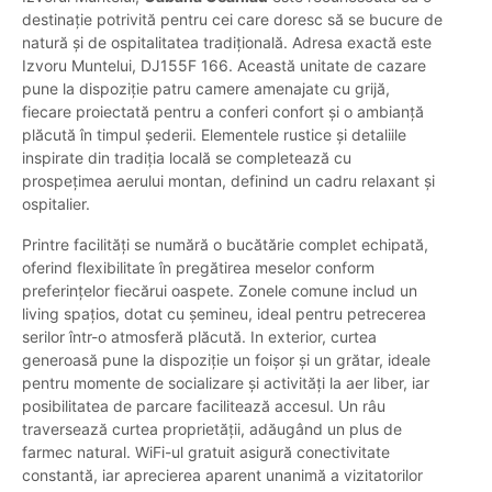
destinație potrivită pentru cei care doresc să se bucure de
natură și de ospitalitatea tradițională. Adresa exactă este
Izvoru Muntelui, DJ155F 166. Această unitate de cazare
pune la dispoziție patru camere amenajate cu grijă,
fiecare proiectată pentru a conferi confort și o ambianță
plăcută în timpul șederii. Elementele rustice și detaliile
inspirate din tradiția locală se completează cu
prospețimea aerului montan, definind un cadru relaxant și
ospitalier.
Printre facilități se numără o bucătărie complet echipată,
oferind flexibilitate în pregătirea meselor conform
preferințelor fiecărui oaspete. Zonele comune includ un
living spațios, dotat cu șemineu, ideal pentru petrecerea
serilor într-o atmosferă plăcută. In exterior, curtea
generoasă pune la dispoziție un foișor și un grătar, ideale
pentru momente de socializare și activități la aer liber, iar
posibilitatea de parcare facilitează accesul. Un râu
traversează curtea proprietății, adăugând un plus de
farmec natural. WiFi-ul gratuit asigură conectivitate
constantă, iar aprecierea aparent unanimă a vizitatorilor