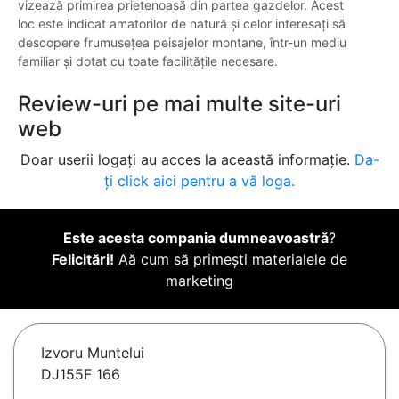
vizează primirea prietenoasă din partea gazdelor. Acest
loc este indicat amatorilor de natură și celor interesați să
descopere frumusețea peisajelor montane, într-un mediu
familiar și dotat cu toate facilitățile necesare.
Review-uri pe mai multe site-uri
web
Doar userii logați au acces la această informație.
Da-
ți click aici pentru a vă loga.
Este acesta compania dumneavoastră
?
Felicitări!
Aă cum să primești materialele de
marketing
Izvoru Muntelui
DJ155F 166