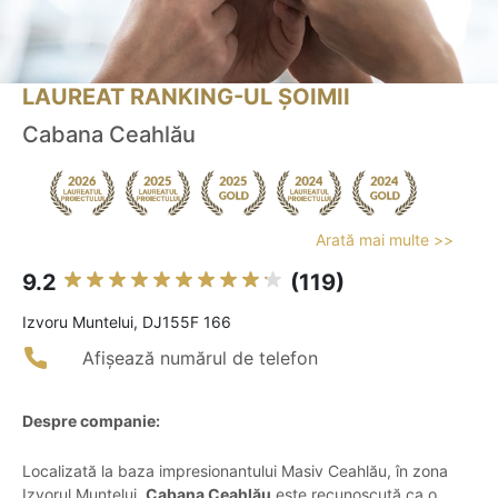
LAUREAT RANKING-UL ȘOIMII
Cabana Ceahlău
Arată mai multe >>
9.2
(119)
Izvoru Muntelui, DJ155F 166
Afișează numărul de telefon
Despre companie:
Localizată la baza impresionantului Masiv Ceahlău, în zona
Izvorul Muntelui,
Cabana Ceahlău
este recunoscută ca o