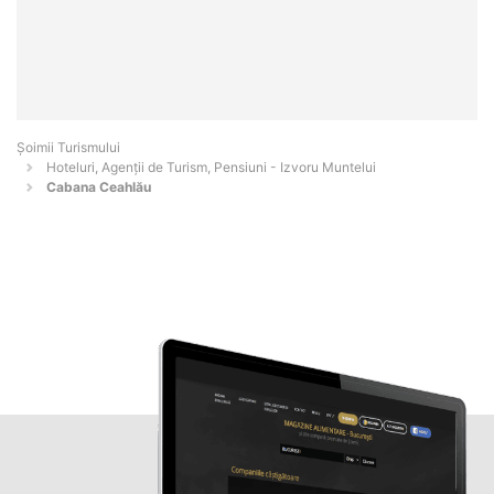
Șoimii Turismului
Hoteluri, Agenții de Turism, Pensiuni - Izvoru Muntelui
Cabana Ceahlău