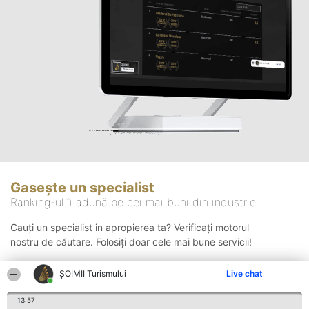
Gasește un specialist
Ranking-ul îi adună pe cei mai buni din industrie
Cauți un specialist in apropierea ta? Verificați motorul
nostru de căutare. Folosiți doar cele mai bune servicii!
ȘOIMII Turismului
Live chat
Căutare
13:57