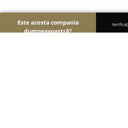
Este acesta compania
Verifica
dumneavoastră?
Șoimii Turismului
Hoteluri, Agenții de Turism, P
Cabana Valea Haiducilor
9.3
(274)
Rucăr, VALEA OARZANII NR 3