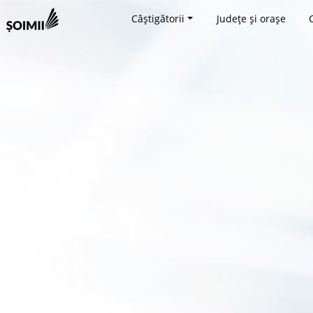
Câștigătorii
Județe și orașe