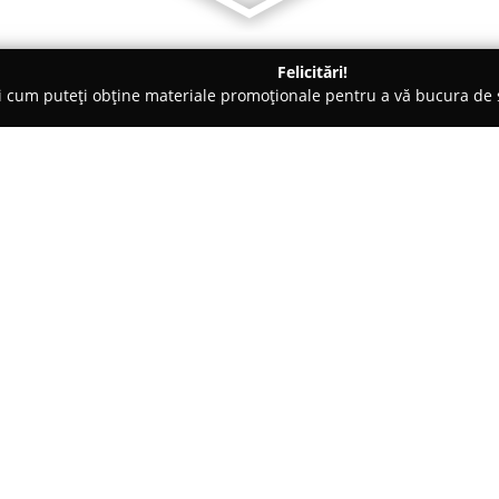
Felicitări!
ți cum puteți obține materiale promoționale pentru a vă bucura d
ensiuni - Rucăr
Cabana Valea Haiducilor
Despre companie:
Cabana Valea Haiducilor este s
Rucăr, chiar în inima Carpaților
pentru relaxare și recreere. Po
între masivele Piatra Craiului, 
Arată mai multe >>
incursiuni memorabile în natur
tradițiile locale și măreția pei
să trăiască o experiență de reface