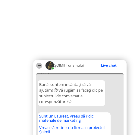
ȘOIMII Turismului
Live chat
22:25
Bună, suntem încântați să vă
ajutăm! 🙂 Vă rugăm să faceți clic pe
subiectul de conversație
corespunzător! 🙂
Sunt un Laureat, vreau să ridic
materiale de marketing
Vreau să-mi înscriu firma in proiectul
Șoimii