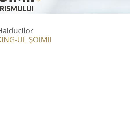
aiducilor
ING-UL ȘOIMII