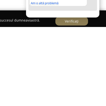
Am o altă problemă
e succesul dumneavoastră.
Verificați
ituată într-un cadru montan pitoresc, în regiunea
, și se remarcă printr-un ambient liniștit, potrivit
ziționată avantajos în celebrul culoar Rucăr-Bran,
Leaota și Bucegi, locația oferă oportunitatea unei
ă, într-un decor deosebit unde se întâlnesc
sajelor naturale. Acest context permite oaspeților
re atât la nivel fizic, cât și spiritual.