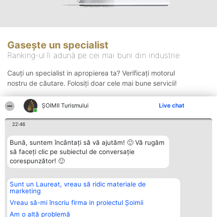
Gasește un specialist
Ranking-ul îi adună pe cei mai buni din industrie
Cauți un specialist in apropierea ta? Verificați motorul
nostru de căutare. Folosiți doar cele mai bune servicii!
ȘOIMII Turismului
Live chat
Căutare
22:46
Bună, suntem încântați să vă ajutăm! 🙂 Vă rugăm
să faceți clic pe subiectul de conversație
corespunzător! 🙂
Sunt un Laureat, vreau să ridic materiale de
Organizator Ranking
Plebiscyt
Contact
marketing
BRIGHT SOLUTIONS BR SRL
Câștigătorii
Contact
Aleea Timisul De Sus 2 Bl. A30
Lista Tuturor
Vreau să-mi înscriu firma in proiectul Șoimii
Sc. A Et. 4 Ap. 13 Cod 061952
Laureaților
Am o altă problemă
București
Reguli