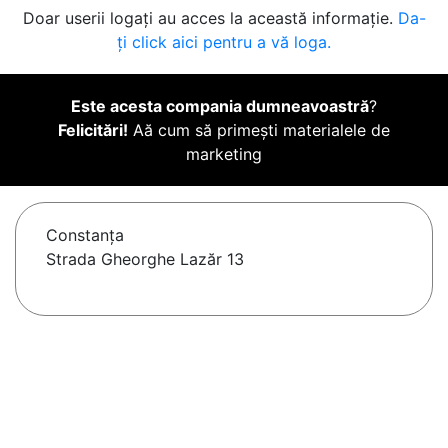
Doar userii logați au acces la această informație.
Da-
ți click aici pentru a vă loga.
Este acesta compania dumneavoastră
?
Felicitări!
Aă cum să primești materialele de
marketing
Constanţa
Strada Gheorghe Lazăr 13