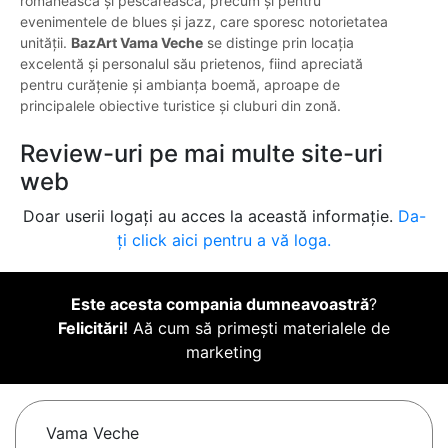
românească și pescărească, precum și pentru
evenimentele de blues și jazz, care sporesc notorietatea
unității.
BazArt Vama Veche
se distinge prin locația
excelentă și personalul său prietenos, fiind apreciată
pentru curățenie și ambianța boemă, aproape de
principalele obiective turistice și cluburi din zonă.
Review-uri pe mai multe site-uri
web
Doar userii logați au acces la această informație.
Da-
ți click aici pentru a vă loga.
Este acesta compania dumneavoastră
?
Felicitări!
Aă cum să primești materialele de
marketing
Vama Veche