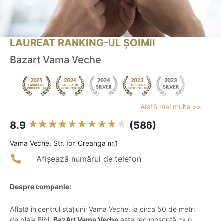
LAUREAT RANKING-UL ȘOIMII
Bazart Vama Veche
Arată mai multe >>
8.9
(586)
Vama Veche, Str. Ion Creanga nr.1
Afișează numărul de telefon
Despre companie:
Aflată în centrul stațiunii Vama Veche, la circa 50 de metri
de plaja Bibi,
BazArt Vama Veche
este recunoscută ca o