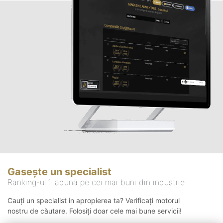
Gasește un specialist
Ranking-ul îi adună pe cei mai buni din industrie
Cauți un specialist in apropierea ta? Verificați motorul
nostru de căutare. Folosiți doar cele mai bune servicii!