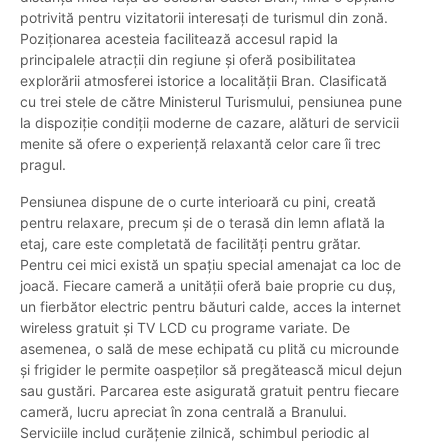
potrivită pentru vizitatorii interesați de turismul din zonă.
Poziționarea acesteia facilitează accesul rapid la
principalele atracții din regiune și oferă posibilitatea
explorării atmosferei istorice a localității Bran. Clasificată
cu trei stele de către Ministerul Turismului, pensiunea pune
la dispoziție condiții moderne de cazare, alături de servicii
menite să ofere o experiență relaxantă celor care îi trec
pragul.
Pensiunea dispune de o curte interioară cu pini, creată
pentru relaxare, precum și de o terasă din lemn aflată la
etaj, care este completată de facilități pentru grătar.
Pentru cei mici există un spațiu special amenajat ca loc de
joacă. Fiecare cameră a unității oferă baie proprie cu duș,
un fierbător electric pentru băuturi calde, acces la internet
wireless gratuit și TV LCD cu programe variate. De
asemenea, o sală de mese echipată cu plită cu microunde
și frigider le permite oaspeților să pregătească micul dejun
sau gustări. Parcarea este asigurată gratuit pentru fiecare
cameră, lucru apreciat în zona centrală a Branului.
Serviciile includ curățenie zilnică, schimbul periodic al