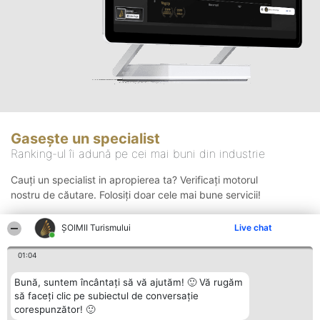
Gasește un specialist
Ranking-ul îi adună pe cei mai buni din industrie
Cauți un specialist in apropierea ta? Verificați motorul
nostru de căutare. Folosiți doar cele mai bune servicii!
ȘOIMII Turismului
Live chat
Căutare
01:04
Bună, suntem încântați să vă ajutăm! 🙂 Vă rugăm
să faceți clic pe subiectul de conversație
corespunzător! 🙂