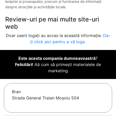
lenjeriei și prosoapelor, precum și furnizarea de informații
despre atracțiile și activitățile locale.
Review-uri pe mai multe site-uri
web
Doar userii logați au acces la această informație.
Da-
ți click aici pentru a vă loga.
Este acesta compania dumneavoastră
?
Felicitări!
Aă cum să primești materialele de
marketing
Bran
Strada General Traian Moșoiu 504