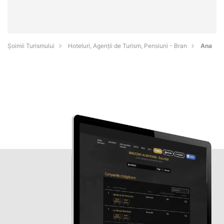
Șoimii Turismului
Hoteluri, Agenții de Turism, Pensiuni - Bran
Ana